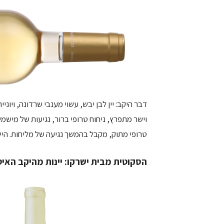
דבר היקב: יין לבן יבש, עשוי מענבי שרדונה, ויוני
וישר מתפרץ, ניחוח טרופי ברור, נגיעות של מישמש, 
טרופי מתוק, מקבל בהמשך נגיעה של מליחות. היין שת
הסקוטית מבית ישרקו: יינות מהיקב האיטלקי ia il Muro