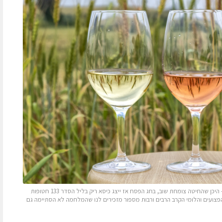
לפני שנתיים צילם איל גוטמן שלוש כוסות יין בשדה שיבולים – היכן שהחיטה צומחת שוב, בחג הפסח אז ייצג כיסא ריק בליל הסדר 133 חטופות
 הפצועים והלומי הקרב הרבים ורבות מספור מזכירים לנו שהמלחמה לא הסתיימה גם