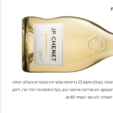
דבר היבואנית: JP CHENET הינו היקב הצרפתי הנמכר בעולם ומקום 13 ברשימת מותגי היין הנמכרים בעולם. יינותיו
מעוקם. זהו שרדונה ארומטי יבש, בעל ניחוחות פרי הדר טרי, לימון
ייה. לא כשר. המחיר 40 ₪.