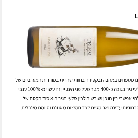
אנו מטפחים באהבה ובקפידה בחוות שחרית במורדות המערביים של
השומרון, ומתפרשים על פני 130 דונם על מצע סלעי גיר בגובה כ-400 מטר מעל פני הים. יין זה עשוי מ-100% ענבי
אפשרי בין הגפן ושורשיה לבין סלעי הגיר הוא סוד הקסם של
 פרחוניות עדינה וארומטית לצד חמיצות מאוזנת וסיומת מינרלית