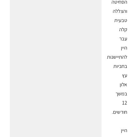
הסחיטה
והצללה
טבעית
קלה
עבר
היין
להתיישנות
בחביות
עץ
אלון
במשך
12
חודשים.
היין