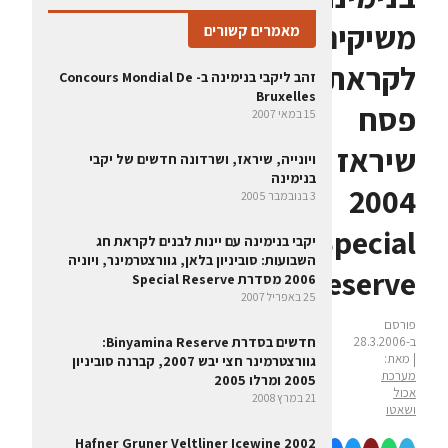
משיקים
מאמרים קשורים
לקראת
זהב ליקבי בנימינה ב- Concours Mondial De
Bruxelles
פסח
15 במאי 2007
שיראז
ויונייה, שיראז, ושרדונה חדשים של יקבי
בנימינה
2004
3 בנובמבר 2005
Special
יקבי בנימינה עם יינות לבנים לקראת חג
השבועות: סוביניון בלאן, גוורצטרמינר, ויוניה
Reserve
2006 מסדרת Special Reserve
25 באפריל 2007
פורסם
ב-28.3.2006
חדשים בסדרת Binyamina Reserve:
| מאת:
גוורצטרמינר חצי יבש 2007, קברנה סוביניון
מערכת
2005 ומרלו 2005
אכול
21 במרץ 2008
ושאטו
Hafner Gruner Veltliner Icewine 2002