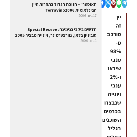
האוסטרי – הזוכה הגדול בתחרות היין
הבינלאומית TerraVino2006
17 ביוני 2006
יין
זה
חדשים ביקבי בנימינה: Special Reseve
מורכב
סוביניון בלאן, גוורצטרמינר, ויונייה מבציר 2005
1 ביוני 2006
מ-
98%
ענבי
שיראז
ו-2%
ענבי
ויונייה
שנבצרו
בכרמים
השוכנים
בגליל
העליון