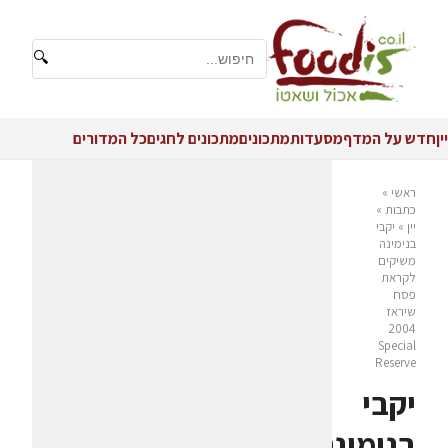
🔍
יין
חדש על המדף
מסעדות
מתכונים
מתכונים לחגים
כל המדורים
ראשי
»
כתבות
»
יין
»
יקבי
בנימינה
משיקים
לקראת
פסח
שיראז
2004
Special
Reserve
יקבי
בנימינה