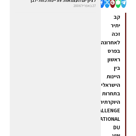
לציון יום העצמאות: 59 יינות כחול-לבן
27 באפריל 2006
קב
יתיר
זכה
לאחרונה
בפרס
ראשון
בין
היינות
הישראליים
בתחרות
היוקרתית
CHALLENGE
INTERNATIONAL
DU
VIN