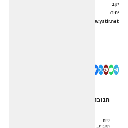
יקב
יתיר:
www.yatir.net
תגובות
0
טוען
תגובות...