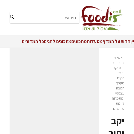
🔍
יין
חדש על המדף
מסעדות
מתכונים
מתכונים לחגים
כל המדורים
ראשי
»
כתבות
»
יין
»
יקב
יתיר
הקים
מערך
הפצה
עצמאי
ומתמחה
ליינות
פרימיום
יקב
יתיר