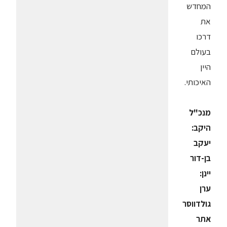
המחדש
את
דרכו
בעולם
היין
האיכותי.
מנכ"ל
היקב:
יעקב
בן-דור
יינן:
ערן
גולדווסר
אתר