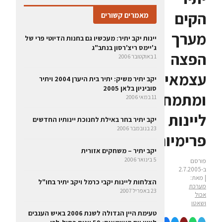
הקים
מאמרים קשורים
מערך
יינות יקב יתיר: מעכשיו גם בחנות הדיוטי פרי של
ג'יימס ריצ'רסון בנתב"ג
הפצה
1 באוקטובר 2006
עצמאי
יקב יתיר משיק: יתיר בית היערן 2004 ויתיר
סוביניון בלאן 2005
ומתמחה
11 במאי 2006
ליינות
יקב יתיר בחר באילת לחנוכת יינותיו החדשים
23 בנובמבר 2006
פרימיום
יקב יתיר – משחקים אזורית
5 בינואר 2006
פורסם
ב-2.7.2005
| מאת:
הצלחות ליינות יקבי כרמל ויקב יתיר בחו"ל
מערכת
23 באפריל 2007
אכול
ושאטו
טעימת היין הגדולה לשנת 2006 באיש הענבים