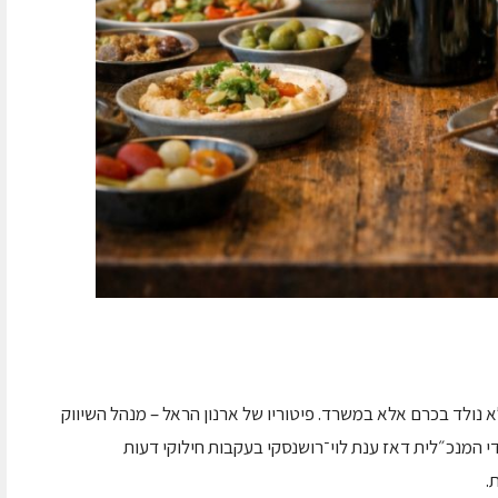
יע לפני כעשור, בשנת 2016, והוא לא נולד בכרם אלא במשרד. פיטוריו של ארנון הראל – מנהל השיווק
 שנים בתפקיד, על ידי המנכ״לית דאז ענת לוי־רושנסקי בעקבות חילוקי דעות
.