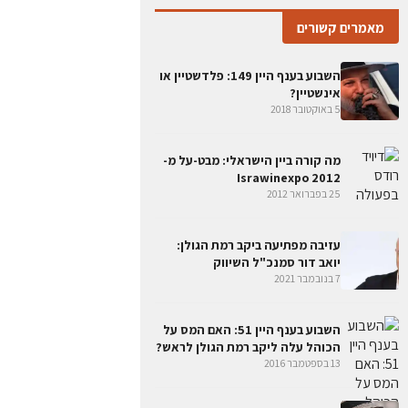
מאמרים קשורים
השבוע בענף היין 149: פלדשטיין או
אינשטיין?
5 באוקטובר 2018
מה קורה ביין הישראלי: מבט-על מ-
Israwinexpo 2012
25 בפברואר 2012
עזיבה מפתיעה ביקב רמת הגולן:
יואב דור סמנכ"ל השיווק
7 בנובמבר 2021
השבוע בענף היין 51: האם המס על
הכוהל עלה ליקב רמת הגולן לראש?
13 בספטמבר 2016