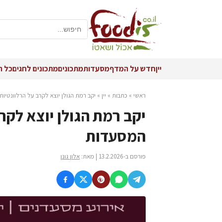
יין
חדש על המדף
מסעדות
מתכונים
מתכונים לחגים
כל ה
ראשי
»
כתבות
»
יין
»
יקב רמת הגולן יוצא לקרב על הרלוונטיו
יקב רמת הגולן יוצא לקר
המסעדות
פורסם ב-13.2.2026 | מאת:
אלון גונן