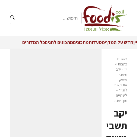
🔍
יין
חדש על המדף
מסעדות
מתכונים
מתכונים לחגים
כל המדורים
ראשי
»
כתבות
»
יין
»
יקב
תשבי
משיק
את תשבי
ג'וניור –
לשתייה
תוך שנה
יקב
תשבי