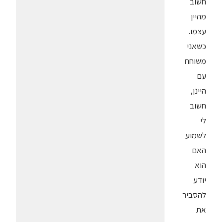
חשוב
מהיין
עצמו.
כשאני
משוחח
עם
היינן,
חשוב
לי
לשמוע
האם
הוא
יודע
להסביר
את