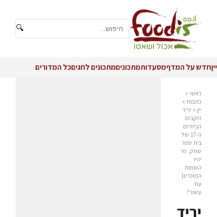
🔍
יין
חדש על המדף
מסעדות
מתכונים
מתכונים לחגים
כל המדורים
ראשי
»
כתבות
»
יין
»
יריד
היקבים
הביתיים
ה-17 של
בית ספר
שורק: מי
יהיו
השמות
המוכרים
עוד
עשור?
יריד