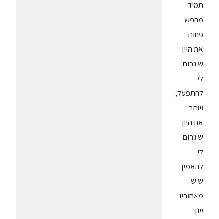
תמיד
מחפש
פחות
את היין
שיגרום
לי
להתפעל,
ויותר
את היין
שיגרום
לי
להאמין
שיש
מאחוריו
יינן