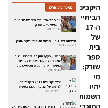
היקבים
מאמרים קשורים
הביתיים
26-27.5.17: יריד היקבים הביתיים
ה-17
התשיעי ביקב שורק
6 במאי 2017
של
הצלחה ליריד היין הביתי השלישי ביקב שורק
בית
29 באפריל 2011
ספר
השבוע בענף היין 84: שרביט ייננות
עמק האלה עבר רשמית לעירית
שורק:
בוקסר ורמת היקבים הביתיים עולה
2 ביוני 2017
מי
יריד יקבי בית 2013 ביקב שורק:
יהיו
לחשוב על הביקורת כבר בעשייה
1 באפריל 2013
השמות
המוכרים
החודש יריד יין ביתי הראשון בישראל