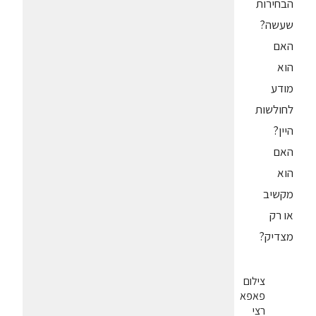
הבחירות
שעשה?
האם
הוא
מודע
לחולשות
היין?
האם
הוא
מקשיב
או רק
מצדיק?
צילום
פאפא
רצי