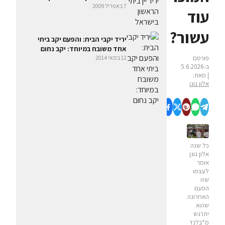
7 באפריל 2009
עוד
עשור?
יריד יקבי הבית: והפעם יקב ביתי
אחד משובח במיוחד: יקב נחום
12 במאי 2014
פורסם
ב-5.6.2026
| מאת:
אלון גונן
כל שנה
אלון גונן
אומר
לעצמו
שזו
הפעם
האחרונה
שהוא
יתרגש
מ“בלנד