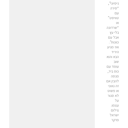
ניסיוני”,
“סירה
עם
טוויסט”
או
“שרדונה
בלי עץ
אבל עם
כוונות”.
ואז מגיע
היריד
הבא והוא
שוב
עומד עם
כוס ביד,
מנסה
להבין אם
זה גאוני
או פשוט
לא סגור
על
עצמו.
צילום
ישראל
פרקר