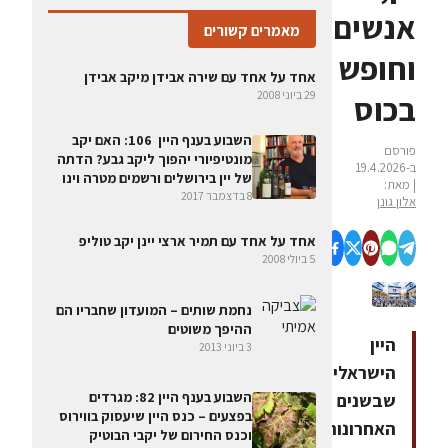
אנשים
מאמרים קשורים
וחופש
אחד על אחד עם שירה אבידן מיקב אבידן
29 ביוני 2008
בכוס
השבוע בענף היין 106: האם יקב
פורסם
מונטיפיורי יהפוך ליקב גבע? הדתה
ב-19.4.2026
של יין בירושלים ורשמים מטרה וינו
| מאת:
8 בדצמבר 2017
אלון גונן
אחד על אחד עם תמיר ארצי יינן יקב טוליפ
5 ביולי 2008
נחמת שותים – המועדון שחבריו הם
ההיפך משוטים
היין
3 ביוני 2013
הישראלי,
השבוע בענף היין 82: מגרדים
שבשנים
בפצעים – כנס היין שיעסוק בווירוס
האחרונות
וכנס החירום של יקבי הבוטיק