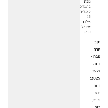
נובה
בתערוכת
סומלייה
26.
צילום
ישראל
פרקר
יקב
טרה
נובה –
רוזה
גלעד
2025:
רוזה
יבש
וכיפי,
כזה