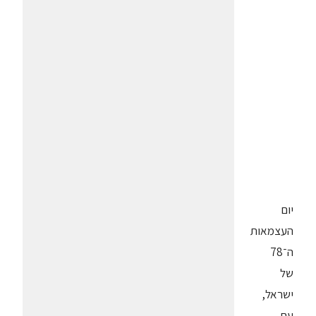
יום
העצמאות
ה־78
של
ישראל,
עם