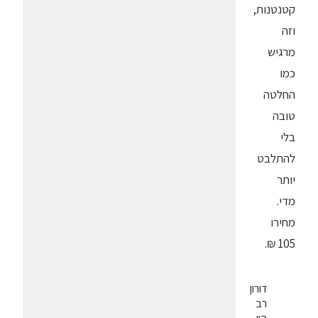
קטנטנות,
וזה
מרגיש
כמו
החלטה
טובה
בלי
להתלבט
יותר
מדי.
מחירו
105 ₪.
דורון
רב