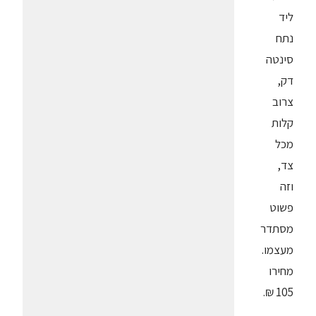
ליד
נתח
סינטה
דק,
צרוב
קלות
מכל
צד,
וזה
פשוט
מסתדר
מעצמו.
מחירו
105 ₪.