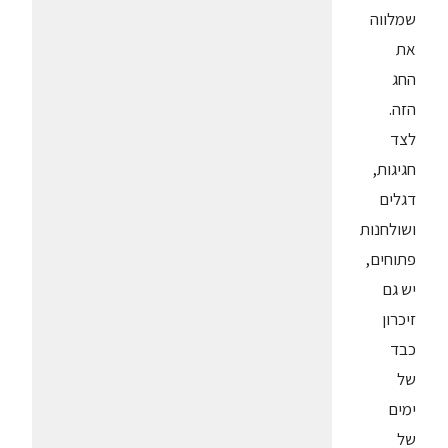
שמלווה
את
החג
הזה.
לצד
חגיגות,
דגלים
ושולחנות
פתוחים,
יש גם
זיכרון
כבד
של
ימים
של