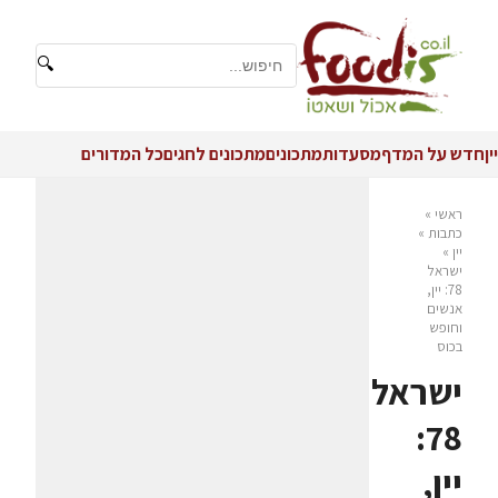
🔍
יין
חדש על המדף
מסעדות
מתכונים
מתכונים לחגים
כל המדורים
ראשי
»
כתבות
»
יין
»
ישראל
78: יין,
אנשים
וחופש
בכוס
ישראל
78:
יין,