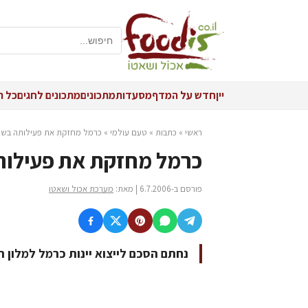
יין
חדש על המדף
מסעדות
מתכונים
מתכונים לחגים
כל ה
ראשי
»
כתבות
»
טעם עולמי
»
כרמל מחזקת את פעילותה בשוק
כרמל מחזקת את פעילות
פורסם ב-6.7.2006 | מאת:
מערכת אכול ושאטו
נחתם הסכם לייצוא יינות כרמל למלון ה