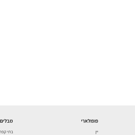
פופולארי
מבלים 
יין
בתי קפה