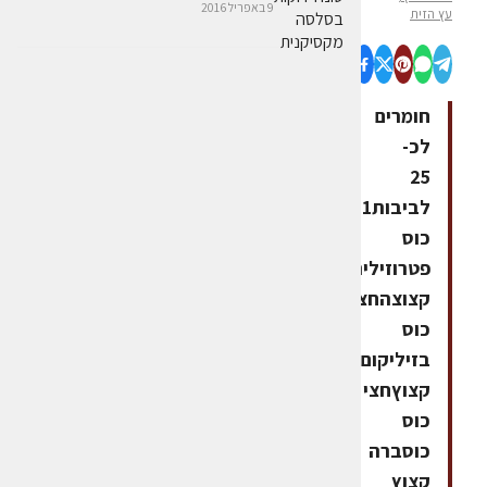
9 באפריל 2016
עץ הזית
חומרים
לכ-
25
לביבות1
כוס
פטרוזיליה
קצוצהחצי
כוס
בזיליקום
קצוץחצי
כוס
כוסברה
קצוץ