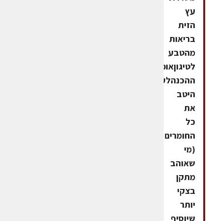
עץ
הזית
בריאות
מהטבע
לטיגוןאופן
ההכנהלערבב
היטב
את
כל
החומרים
(מי
שאוהב
מתקן
בצקי
יותר
שיוסיף