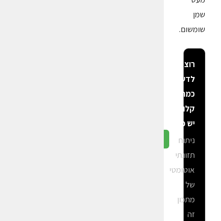
שמן
שומשום.
רוצה
לדעת
כמה
קלוריות
יש פה?
ניתוח
גלה ב-CalGal
תזונתי
אוטומטי
של
מתכון
זה