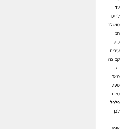
עד
לריכוך
מושלם
חצי
כוס
עירית
קצוצה
דק
מאד
מעט
מלח
פלפל
לבן
אופן