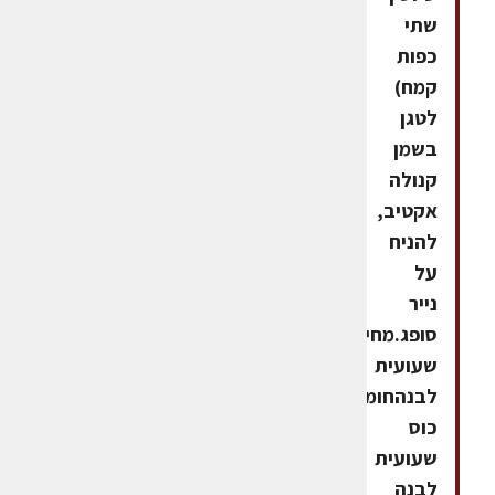
שתי
כפות
קמח)
לטגן
בשמן
קנולה
אקטיב,
להניח
על
נייר
סופג.מחית
שעועית
לבנהחומרים1
כוס
שעועית
לבנה