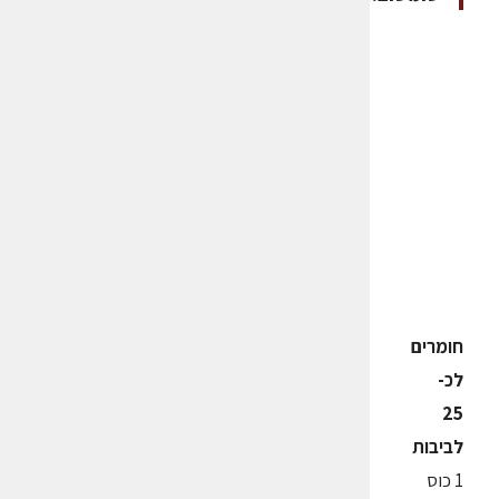
חומרים
לכ-
25
לביבות
1 כוס