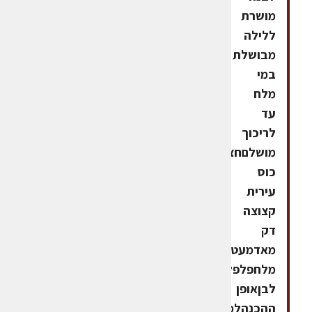
מושרת
ללילה
מבושלת
במי
מלח
עד
לריכוך
מושלםחצי
כוס
עירית
קצוצה
דק
מאדמעט
מלחפלפל
לבןאופן
ההכנהלמעוך