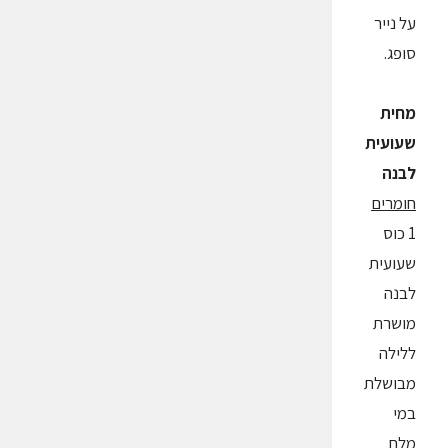
על נייר
סופג.
מחית
שעועית
לבנה
חומרים
1 כוס
שעועית
לבנה
מושרת
ללילה
מבושלת
במי
מלח