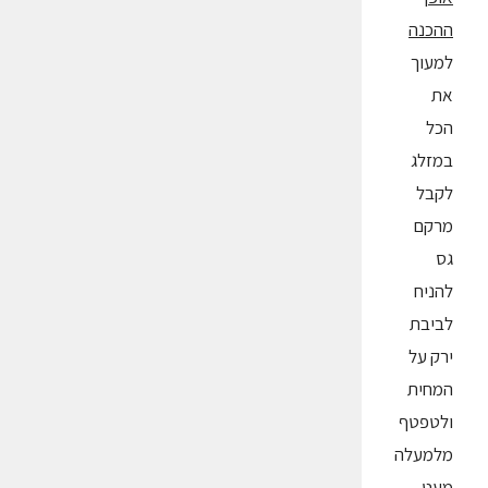
ההכנה
למעוך
את
הכל
במזלג
לקבל
מרקם
גס
להניח
לביבת
ירק על
המחית
ולטפטף
מלמעלה
מעט