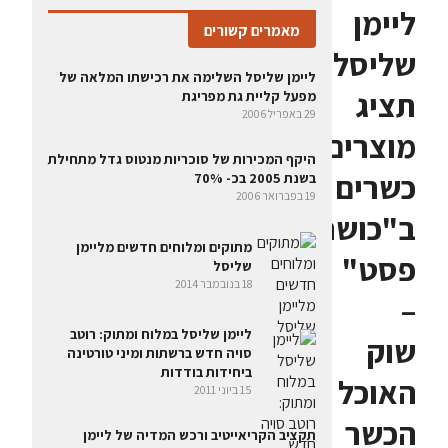
ליימן
מאמרים קשורים
שליסל
ליימן שליסל השלימה את רכישתו המלאה של
תציג
מפעל קליית גת מפריגת
29 באפריל 2006
מוצרים
היקף המכירות של סוכריות מנטוס גדל מתחילת
כשרים
בשנת 2005 בכ- 70%
19 בפברואר 2006
ב"כושר
מתוקים ומלוחים חדשים מליימן
פסט"
שליסל
18 בנובמבר 2014
–
ליימן שליסל במלוח ומתוק: רוטב
שוק
סויה חדש ברשתות ומיני טורטינה
ביחידות בודדות
האוכל
15 ביוני 2011
הכשר
תקציב הקריאייטיב ורכש המדיה של ליימן