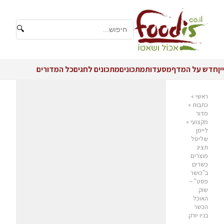
🔍
יין
חדש על המדף
מסעדות
מתכונים
מתכונים לחגים
כל המדורים
ראשי
»
כתבות
»
מדור
מקצועי
»
ליימן
שליסל
תציג
מוצרים
כשרים
ב"כושר
פסט" –
שוק
האוכל
הכשר
בניו יורק