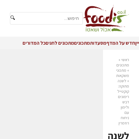
🔍
יין
חדש על המדף
מסעדות
מתכונים
מתכונים לחגים
כל המדורים
ראשי
»
מתכונים
»
מתכוני
משקאות
»
לשנה
מתוקה:
קוקטייל
רימונים
דבש
ולימון
עם
ניחוח
רוזמרין
לשנה