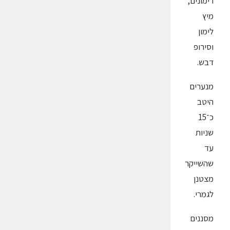
רימונים,
מיץ
לימון
וסירופ
דבש.
מנערים
היטב
כ־15
שניות
עד
שהשייקר
מצטנן
לגמרי.
מסננים