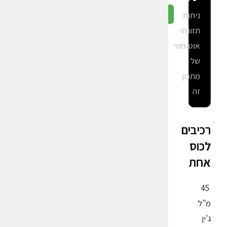
ניתוח
גלה ב-CalGal
תזונתי
אוטומטי
של
מתכון
זה
רכיבים
לכוס
אחת
45
מ"ל
ג'ין