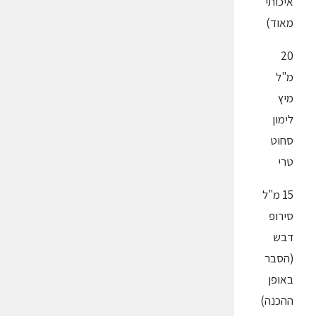
איכותי
מאוד)
20
מ"ל
מיץ
לימון
סחוט
טרי
15 מ"ל
סירופ
דבש
(הסבר
באופן
ההכנה)