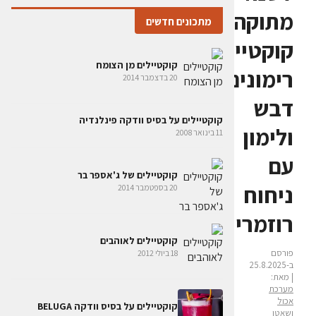
מתוקה:
מתכונים חדשים
קוקטייל
קוקטיילים מן הצומח
רימונים
20 בדצמבר 2014
דבש
קוקטיילים על בסיס וודקה פינלנדיה
ולימון
11 בינואר 2008
עם
קוקטיילים של ג'אספר בר
ניחוח
20 בספטמבר 2014
רוזמרין
קוקטיילים לאוהבים
פורסם
18 ביולי 2012
ב-25.8.2025
| מאת:
מערכת
אכול
קוקטיילים על בסיס וודקה BELUGA
ושאטו