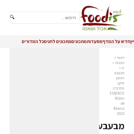
🔍
יין
חדש על המדף
מסעדות
מתכונים
מתכונים לחגים
כל המדורים
ראשי
»
כתבות
»
יין
»
מבעבע
ראשון
מיקב
טפרברג:
ESSENCE
Blanc
de
Blancs
2023
מבעבע