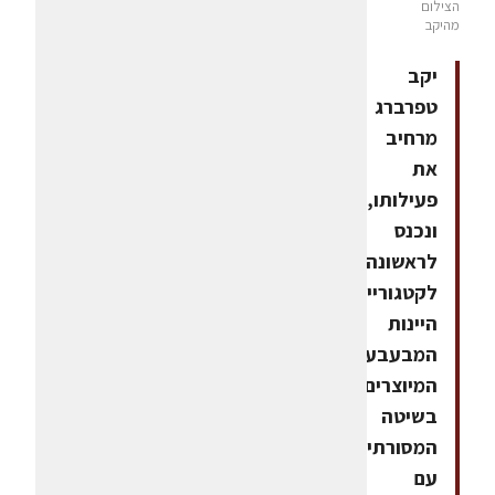
הצילום
מהיקב
יקב
טפרברג
מרחיב
את
פעילותו,
ונכנס
לראשונה
לקטגוריית
היינות
המבעבעים
המיוצרים
בשיטה
המסורתית,
עם