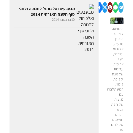
מבעבעים ואלכוהול לחנוכה ולחגי
סוף השנה האזרחית 2014
10 בדצמבר 2014
התוצאה
לפי היקב
היא יין
מבעבע
אלגנטי
ומורכב,
בעל
ארומות
עדינות
של אגס
וקליפת
לימון,
המשתלבות
עם
נגיעות
של חלת
דבש
ותווים
חמימים
של לחם
טרי.