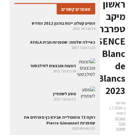
ראשון
מאמרים קשורים
מיקב
הופיע קטלוג יינות בורגון 2012 החדש
טפרברג:
4 בפברואר 2012
ESSENCE
כאיילה שלוחה: שמפניות מבית AYALA
10 בדצמבר 2007
Blanc
de
הצעות ומבצעים לסילבסטר
18 בדצמבר 2012
Blancs
2023
מסע לשמפיין
5 בנובמבר 2012
פורסם
ב-1.7.2026
| מאת:
רוקח 73 והסומלייה אבירם כץ מארחים את
מערכת
שמפניות Pierre Gimonnet
אכול
ושאטו
25 באוגוסט 2010