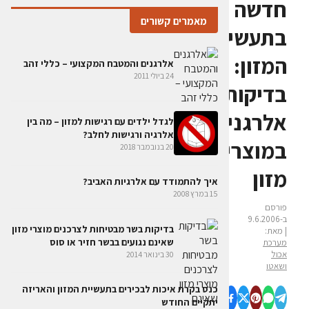
חדשה
מאמרים קשורים
בתעשיית
המזון:
אלרגנים והמטבח המקצועי – כללי זהב
24 ביולי 2011
בדיקות
אלרגנים
לגדל ילדים עם רגישות למזון – מה בין
אלרגיה ורגישות לחלב?
במוצרי
20 בנובמבר 2018
מזון
איך להתמודד עם אלרגיות האביב?
15 במרץ 2008
פורסם
ב-9.6.2006
בדיקות בשר מבטיחות לצרכנים מוצרי מזון
| מאת:
שאינם נגועים בבשר חזיר או סוס
מערכת
אכול
30 בינואר 2014
ושאטו
כנס בקרת איכות לבכירים בתעשיית המזון והאריזה
יתקיים החודש