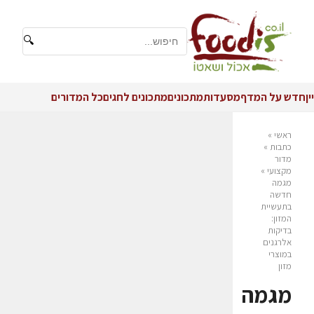
🔍
יין
חדש על המדף
מסעדות
מתכונים
מתכונים לחגים
כל המדורים
ראשי
»
כתבות
»
מדור
מקצועי
»
מגמה
חדשה
בתעשיית
המזון:
בדיקות
אלרגנים
במוצרי
מזון
מגמה