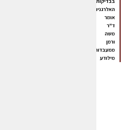
בבדיקות
האלרגנים",
אומר
ד"ר
משה
ורמן
ממעבדות
מילודע