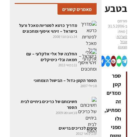
בטבע
מאמרים קשורים
פורסם
מדריך כרטא לפטריות מאכל ורעל
ב-31.5.2006
בישראל – זיהוי איסוף ומתכונים
| מאת:
מערכת
24 בנובמבר 2008
אכול
ושאטו
החלבה של אלי אלקלעי – עם
חמאה ובלי כימיקלים
11 במאי 2013
ספר
הספר הקטן-גדול – הבישול הצמחוני
קטן
8 ביולי 2007
ממדים
זה
חשיבותם של כריכים ביתיים לבית
הספר
מפתיע,
8 באוגוסט 2009
ולו
מפני
טיפים לכריכים בריאים
19 בינואר 2012
ששם