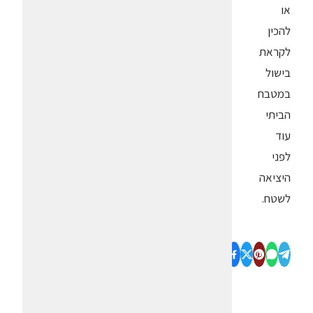
או
להכין
לקראת
בישול
במטבח
הביתי
עוד
לפני
היציאה
לשטח.