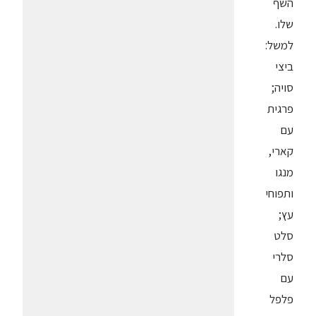
השף
שלו.
למשל:
ביצי
סויה;
פרגית
עם
קארי,
מנגו
ותפוחי
עץ;
סלט
סלרי
עם
פלפל