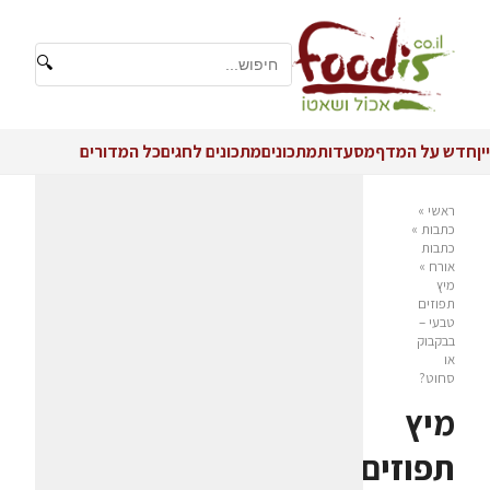
🔍
יין
חדש על המדף
מסעדות
מתכונים
מתכונים לחגים
כל המדורים
ראשי
»
כתבות
»
כתבות
אורח
»
מיץ
תפוזים
טבעי –
בבקבוק
או
סחוט?
מיץ
תפוזים