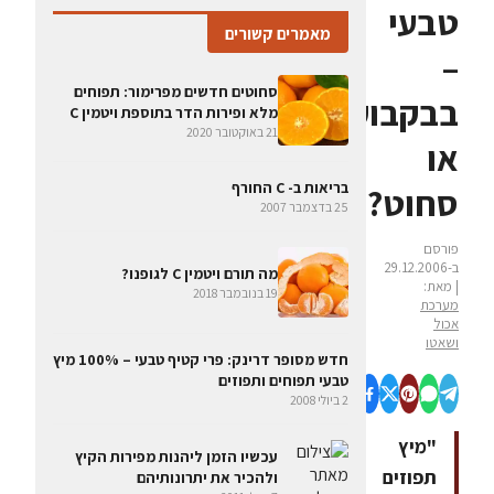
טבעי
מאמרים קשורים
–
סחוטים חדשים מפרימור: תפוחים
בבקבוק
מלא ופירות הדר בתוספת ויטמין C
21 באוקטובר 2020
או
בריאות ב- C החורף
סחוט?
25 בדצמבר 2007
פורסם
ב-29.12.2006
מה תורם ויטמין C לגופנו?
| מאת:
19 בנובמבר 2018
מערכת
אכול
ושאטו
חדש מסופר דרינק: פרי קטיף טבעי – 100% מיץ
טבעי תפוחים ותפוזים
2 ביולי 2008
"מיץ
עכשיו הזמן ליהנות מפירות הקיץ
תפוזים
ולהכיר את יתרונותיהם