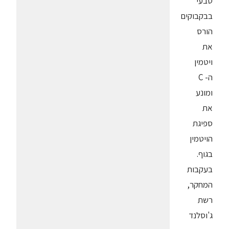
טבעי
בבקבוקים
הורס
את
ויטמין
ה- C
ומונע
את
ספיגת
הויטמין
בגוף.
בעקבות
המחקר,
רשת
ג'וסלנד