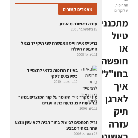
התרופות
מאמרים קשורים
שלוקחים
מתכננים
עזרה ראשונה מהטבע
15 בספטמבר 2006
טיול
בריטיש איירווייס מאפשרת שני תיקי יד בנמל
או
התעופה הית'רו
11 בינואר 2008
חופשה
בחו"ל?
באיזה תרופות כדאי להצטייד
כשיוצאים לסקי
10 בדצמבר 2010
איך
לארגן
מיני מקרר נייד השומר על קור המוצרים במשך
12 שעות יוצג בתערוכת הוועדים
תיק
18 ביוני 2006
עזרה
גריל הפחמים לבישול בתוך הבית ללא עשן מוצע
עתה במחיר מבצע
ראשונה
26 באוגוסט 2006