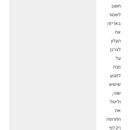
חשוב
לשמור
באריזה
את
העלון
לצרכן
על
מנת
למנוע
שימוש
שגוי,
וליטול
את
התרופה
רק לפי