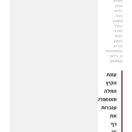
תכולת
התיק
תלויה
בטיב
ובסגנון
הטיול
באורכו
הצפוי
וכמובן
בהרכב
המשתתפים
בו. צילום
pixabay
עונת
הקיץ
החלה
והטמפרטורות
עוברות
את
רף