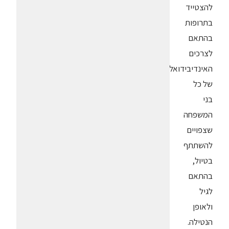
להצטייד
בתרופות
בהתאם
לצרכים
האינדיבידואליים
של כל
בני
המשפחה
שצפויים
להשתתף
בטיול,
בהתאם
לגיל
ולאופן
הנטילה.