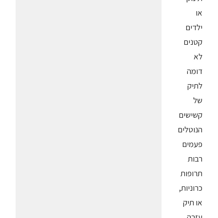
או
ילדים
קטנים
לא
דומה
לתיק
של
קשישים
הנוטלים
פעמים
רבות
תרופות
כרוניות,
או תיק
עזרה