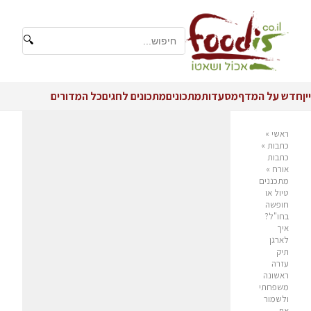
🔍
יין
חדש על המדף
מסעדות
מתכונים
מתכונים לחגים
כל המדורים
ראשי
»
כתבות
»
כתבות
אורח
»
מתכננים
טיול או
חופשה
בחו"ל?
איך
לארגן
תיק
עזרה
ראשונה
משפחתי
ולשמור
את