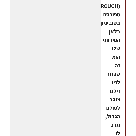
(MARLBOROUGH)
מפורסם
בסוביניון
בלאן
הפירותי
שלו.
הוא
זה
שפתח
לניו
זילנד
צוהר
לעולם
הגדול,
וגרם
לו