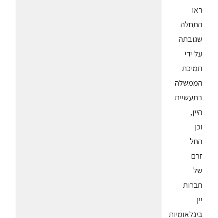
ראו
התחלה
שגובתה
על ידי
תמיכת
הממשלה
בתעשיית
היין,
וכן
החל
זרם
של
חברות
יין
בינלאומיות