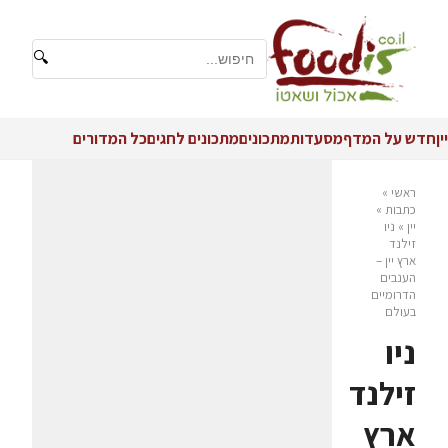
🔍
יין
חדש על המדף
מסעדות
מתכונים
מתכונים לחגים
כל המדורים
ראשי
»
כתבות
»
יין
»
ניו
זילנד
ארץ יין –
הענבים
הדרומיים
בעולם
ניו
זילנד
ארץ