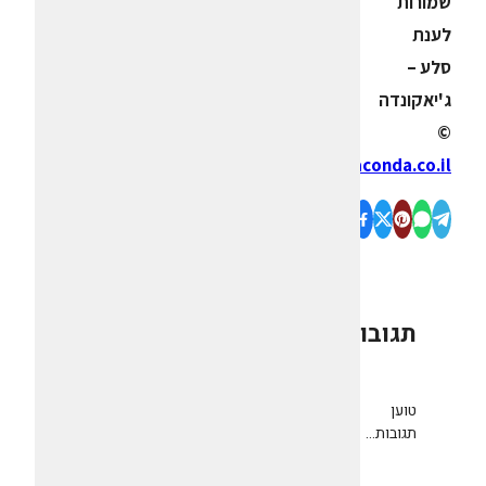
שמורות
לענת
סלע –
ג'יאקונדה
©
www.giaconda.co.il
תגובות
0
טוען
תגובות...