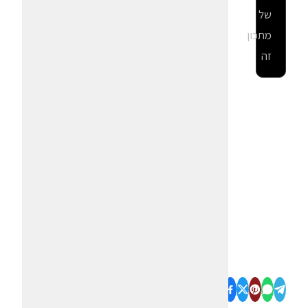
של
מתכון
זה