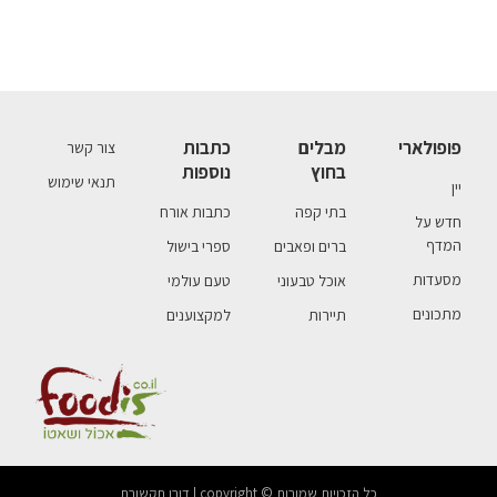
פופולארי
מבלים
כתבות
צור קשר
בחוץ
נוספות
תנאי שימוש
יין
בתי קפה
כתבות אורח
חדש על
המדף
ברים ופאבים
ספרי בישול
מסעדות
אוכל טבעוני
טעם עולמי
מתכונים
תיירות
למקצוענים
כל הזכויות שמורות © copyright | דורן תקשורת