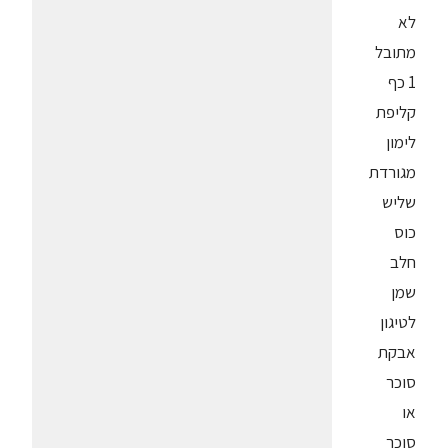
לא
מתובל
1 כף
קליפת
לימון
מגורדת
שליש
כוס
חלב
שמן
לטיגון
אבקת
סוכר
או
סוכר