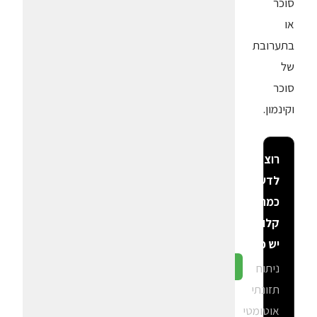
סוכר
או
בתערובת
של
סוכר
וקינמון.
רוצה
לדעת
כמה
קלוריות
יש פה?
ניתוח
גלה ב-CalGal
תזונתי
אוטומטי