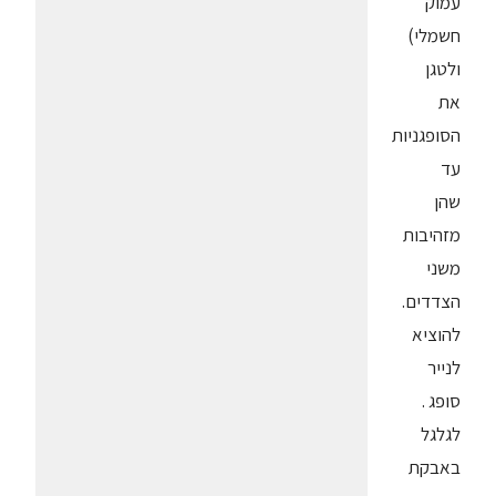
עמוק
חשמלי)
ולטגן
את
הסופגניות
עד
שהן
מזהיבות
משני
הצדדים.
להוציא
לנייר
סופג .
לגלגל
באבקת