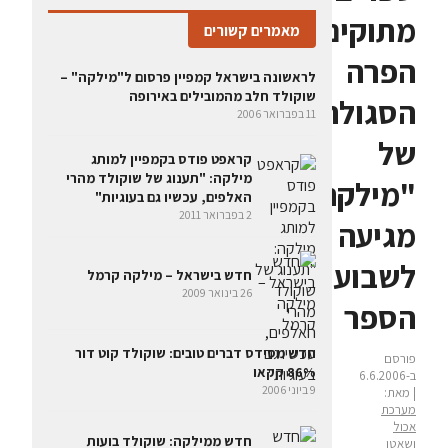
מתוקים:
מאמרים קשורים
הפרה
לראשונה בישראל קמפיין פרסום ל"מילקה" –
שוקולד חלב מהמובילים באירופה
הסגולה
11 בפברואר 2006
של
קראפט פודס בקמפיין למותג
מילקה: "תענוג של שוקולד מהרי
"מילקה"
האלפים, עכשיו גם בעוגיות"
2 בפברואר 2011
מגיעה
לשבוע
חדש בישראל – מילקה קרמל
26 בינואר 2009
הספר
חדש מסידס דברים טובים: שוקולד קוט דור
פורסם
86% קקאו
ב-6.6.2006
9 ביוני 2006
| מאת:
מערכת
אכול
חדש ממילקה: שוקולד בועות
ושאטו