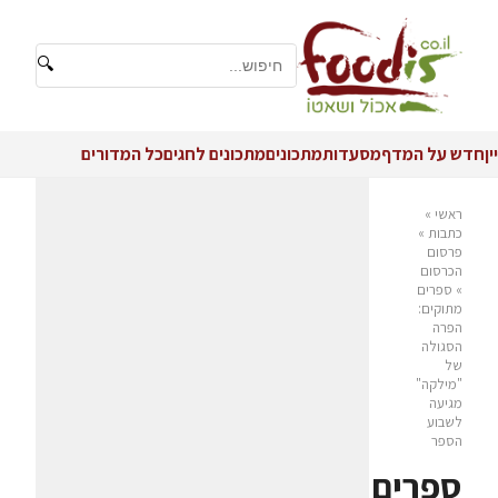
🔍
יין
חדש על המדף
מסעדות
מתכונים
מתכונים לחגים
כל המדורים
ראשי
»
כתבות
»
פרסום
הכרסום
»
ספרים
מתוקים:
הפרה
הסגולה
של
"מילקה"
מגיעה
לשבוע
הספר
ספרים