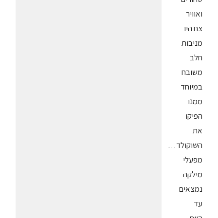
ואוויר
צח היו
מניבות
חלב
משובח
במיוחד
ממנו
הפיקו
את
השוקולד…
מפעלי
מילקה
נמצאים
עד