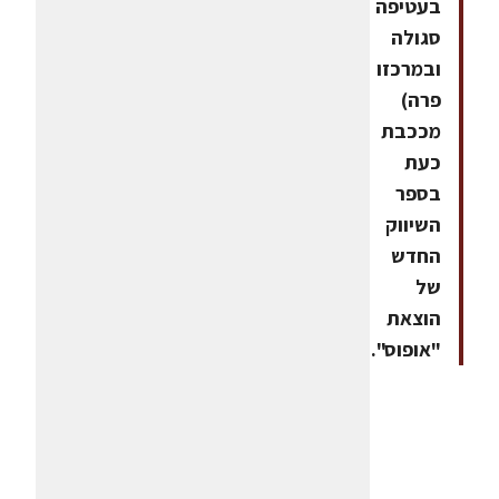
בעטיפה
סגולה
ובמרכזו
פרה)
מככבת
כעת
בספר
השיווק
החדש
של
הוצאת
"אופוס".