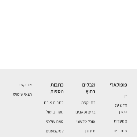
פופולארי
מבלים
כתבות
צור קשר
בחוץ
נוספות
תנאי שימוש
יין
בתי קפה
כתבות אורח
חדש על
המדף
ברים ופאבים
ספרי בישול
מסעדות
אוכל טבעוני
טעם עולמי
מתכונים
תיירות
למקצוענים