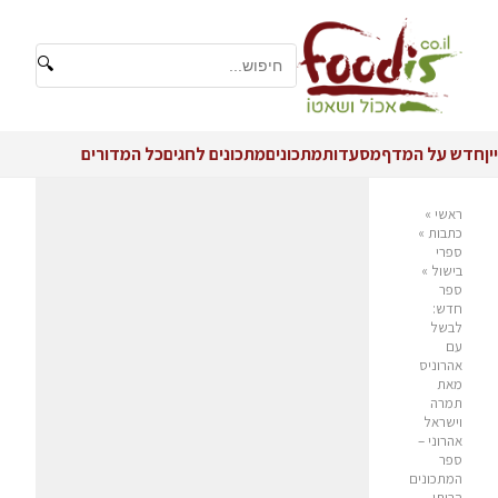
🔍
יין
חדש על המדף
מסעדות
מתכונים
מתכונים לחגים
כל המדורים
ראשי
»
כתבות
»
ספרי
בישול
»
ספר
חדש:
לבשל
עם
אהרוניס
מאת
תמרה
וישראל
אהרוני –
ספר
המתכונים
הביתי