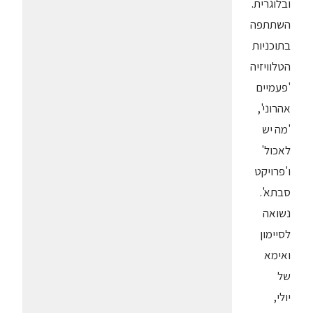
ובלוגרית.
השתתפה
בתוכניות
הטלוויזיה
'פעמיים
אהרוני',
'מה יש
לאכול'
ו'פרויקט
סבתא'.
נשואה
לסיימון
ואימא
של
יולי,