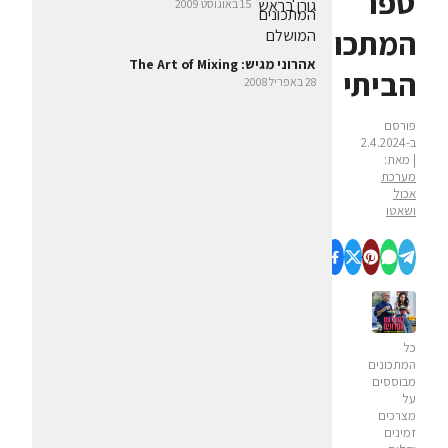
ספר
15 באוגוסט 2009
המתכונים
אהרוני מגיש: The Art of Mixing
הביתי
28 באפריל 2008
פורסם
ב-2.4.2024
| מאת:
מערכת
אכול
ושאטו
כל
המתכונים
מבוססים
על
מצרכים
זמינים