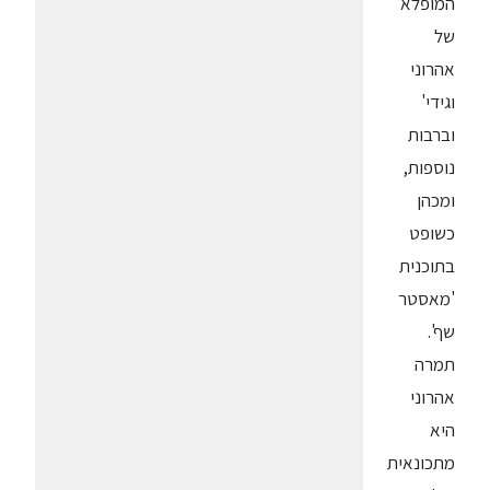
המופלא
של
אהרוני
וגידי'
וברבות
נוספות,
ומכהן
כשופט
בתוכנית
'מאסטר
שף'.
תמרה
אהרוני
היא
מתכונאית