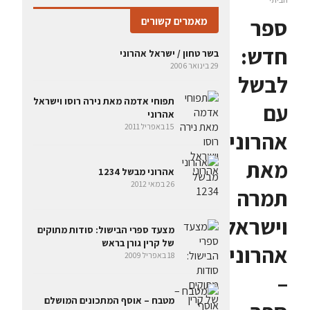
ספר
מאמרים קשורים
חדש:
בשר טחון / ישראל אהרוני
29 בינואר 2006
לבשל
תפוחי אדמה מאת נירה רוסו וישראל
עם
אהרוני
15 באפריל 2011
אהרוניס
מאת
אהרוני מבשל 1234
26 במאי 2012
תמרה
וישראל
מצעד ספרי הבישול: סודות מתוקים
של קרין גורן בראש
אהרוני
18 באפריל 2009
–
מטבח – אוסף המתכונים המושלם