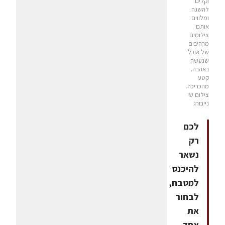
וקלים
להשגה
ומלווים
אותם
צילומים
מרהיבים
של אוכל
שנעשה
באהבה.
קטע
מהכריכה.
צילום שי
נייבורג
לכם
רק
נשאר
להיכנס
למטבח,
לבחור
את
אחד