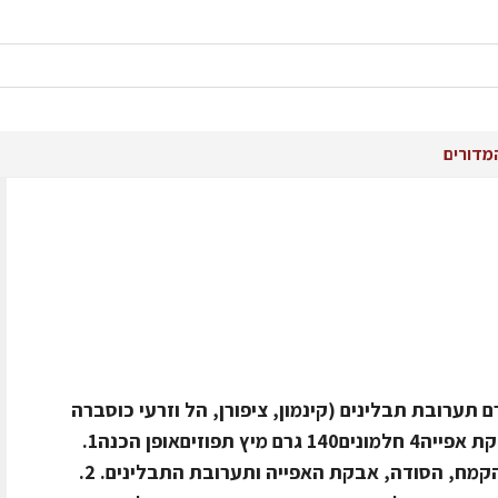
מדורים
ים500 גרם קמח600 גרם דבש4 גרם תערובת תבלינים (קינמון, ציפורן, הל וזרעי כוסברה
טחונים)15 גרם סודה לשתיה15 גרם אבקת אפייה4 חלמונים140 גרם מיץ תפוזיםאופן הכנה1.
מחממים מעט את הדבש ומוסיפים את הקמח, הסודה, אבקת האפייה ותערובת התבלינים. 2.