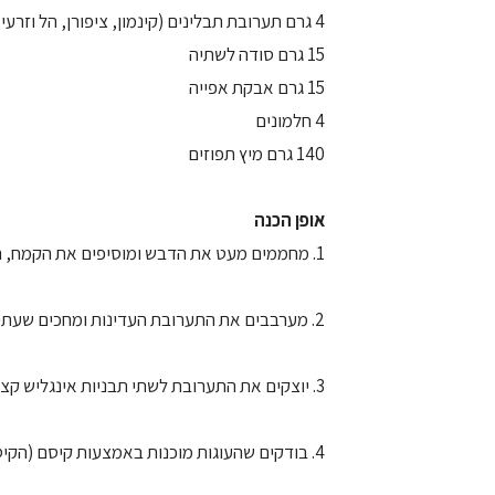
4 גרם תערובת תבלינים (קינמון, ציפורן, הל וזרעי כוסברה טחונים)
15 גרם סודה לשתיה
15 גרם אבקת אפייה
4 חלמונים
140 גרם מיץ תפוזים
אופן הכנה
1. מחממים מעט את הדבש ומוסיפים את הקמח, הסודה, אבקת האפייה ותערובת התבלינים.
2. מערבבים את התערובת העדינות ומחכים שעתיים. לאחר מכן מוסיפים את המיץ והחלמונים מערבבים בעדינות.
3. יוצקים את התערובת לשתי תבניות אינגליש קצרות ואופים 35 דקות ב 160 מעלות.
4. בודקים שהעוגות מוכנות באמצעות קיסם (הקיסם אמור לצאת לח).