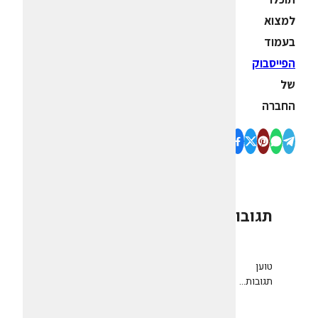
למצוא
בעמוד
הפייסבוק
של
החברה
תגובות
0
טוען
תגובות...