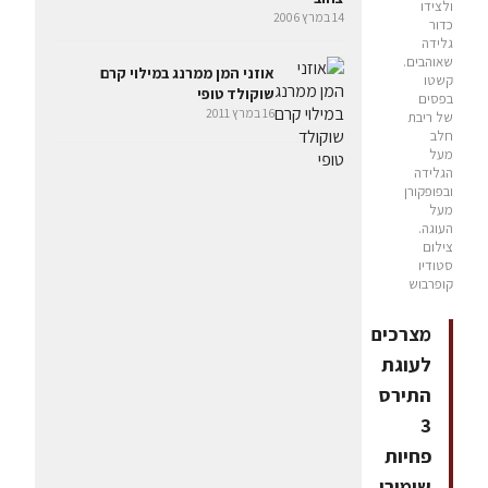
ולצידו
14 במרץ 2006
כדור
גלידה
שאוהבים.
אוזני המן ממרנג במילוי קרם
קשטו
שוקולד טופי
בפסים
16 במרץ 2011
של ריבת
חלב
מעל
הגלידה
ובפופקורן
מעל
העוגה.
צילום
סטודיו
קופרבוש
מצרכים
לעוגת
התירס
3
פחיות
שימורי