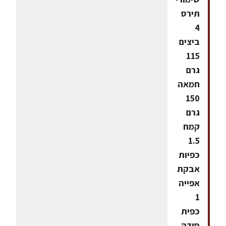
תירס
4
ביצים
115
גרם
חמאה
150
גרם
קמח
1.5
כפיות
אבקת
אפייה
1
כפית
סודה