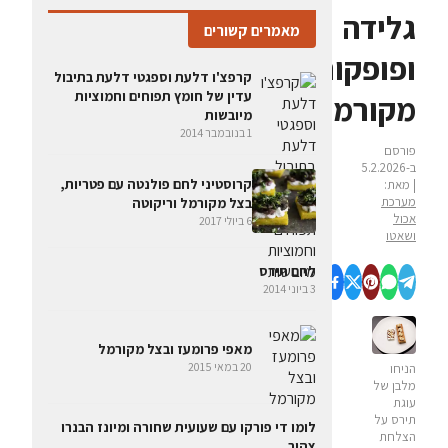
גלידה
מאמרים קשורים
ופופקורן
קרפצ'ו דלעת וספגטי דלעת בתיבול
עדין של חומץ תפוחים וחמוציות
מקורמל
מיובשות
1 בנובמבר 2014
פורסם
ב-5.2.2026
קרוסטיני לחם פולנטה עם פטריות,
| מאת:
מערכת
בצל מקורמל וריקוטה
אכול
6 ביולי 2017
ושאטו
לחם תירס
3 ביוני 2014
מאפי פרומעז ובצל מקורמל
20 במאי 2015
הניחו
מלבן של
עוגת
תירס על
לומו די פורקו עם שעועית שחורה ומיונז הבנרו
הצלחת
צהוב