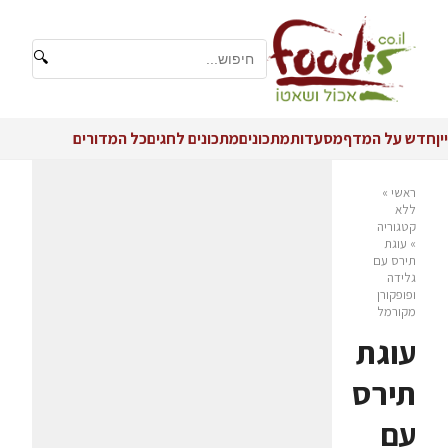
🔍
יין
חדש על המדף
מסעדות
מתכונים
מתכונים לחגים
כל המדורים
ראשי
»
ללא
קטגוריה
»
עוגת
תירס עם
גלידה
ופופקורן
מקורמל
עוגת
תירס
עם