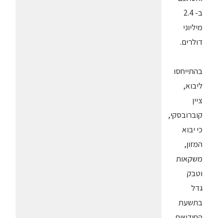
ב- 2.4
מיליוני
דולרים.
בהתייחסו
ליבוא,
ציין
קוברובסקי,
כי יבוא
המזון,
משקאות
וטבק
גדל
בתשעת
החודשים