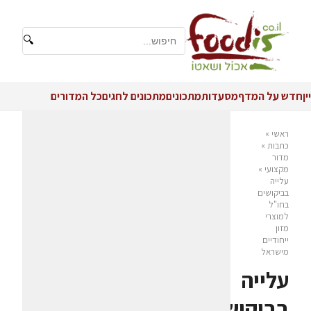
🔍
יין
חדש על המדף
מסעדות
מתכונים
מתכונים לחגים
כל המדורים
ראשי
»
כתבות
»
מדור
מקצועי
»
עלייה
בביקושים
בחו"ל
למוצרי
מזון
ייחודיים
מישראל
עלייה
בביקושים