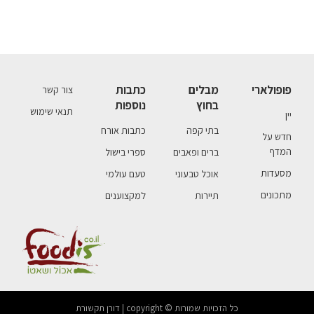
פופולארי
מבלים
כתבות
צור קשר
בחוץ
נוספות
תנאי שימוש
יין
בתי קפה
כתבות אורח
חדש על
המדף
ברים ופאבים
ספרי בישול
מסעדות
אוכל טבעוני
טעם עולמי
מתכונים
תיירות
למקצוענים
כל הזכויות שמורות © copyright | דורן תקשורת