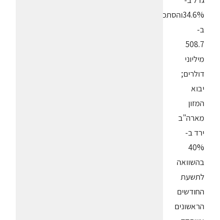
גדל ב-
34.6%והסתכם
ב-
508.7
מיליוני
דולרים;
יבוא
המזון
מארה"ב
ירד ב-
40%
בהשוואה
לתשעת
החודשים
הראשונים