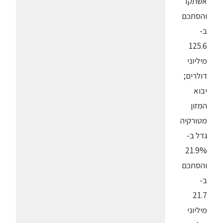
אשתקד
והסתכם
ב-
125.6
מיליוני
דולרים;
יבוא
המזון
מטורקיה
גדל ב-
21.9%
והסתכם
ב-
21.7
מיליוני