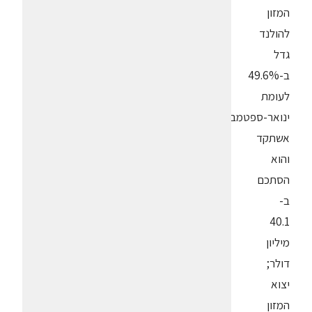
המזון
להולנד
גדל
ב-49.6%
לעומת
ינואר-ספטמבר
אשתקד
והוא
הסתכם
ב-
40.1
מיליון
דולר;
יצוא
המזון