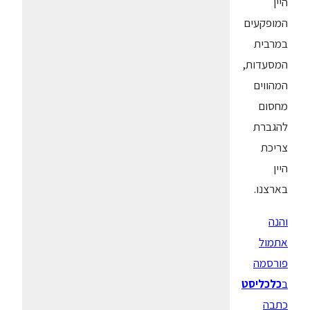
היין
המופקעים
במרבית
המסעדות,
המהווים
מחסום
להגברת
צריכת
היין
בארצנו.
והנה
אתמול
פורסמה
ב
כלכליסט
כתבה