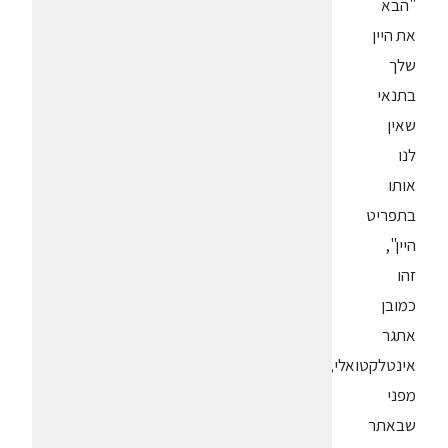
"הבא
את היין
שלך
בתנאי
שאין
לנו
אותו
בתפריט
היין",
זהו
כמובן
אתגר
אינטלקטואלי,
מפני
שבאתר