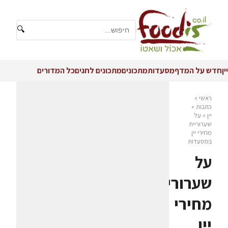
🔍
יין
חדש על המדף
מסעדות
מתכונים
מתכונים לחגים
כל המדורים
ראשי
»
כתבות
»
יין
»
על
שערוריית
מחירי יין
במסעדות
על
שערוריית
מחירי
יין