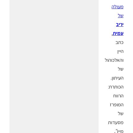
מעולה
של
יריב
עמית
,
כתב
היין
והאלכוהול
של
העיתון.
הכותרת:
הרווח
המופרז
של
מסעדות
מיין",