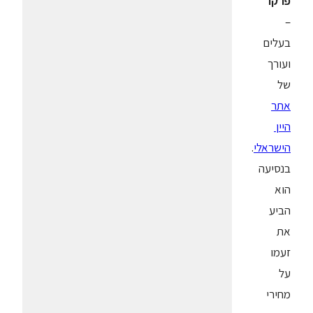
פרקר
–
בעלים
ועורך
של
אתר
היין
הישראלי
.
בנסיעה
הוא
הביע
את
זעמו
על
מחירי