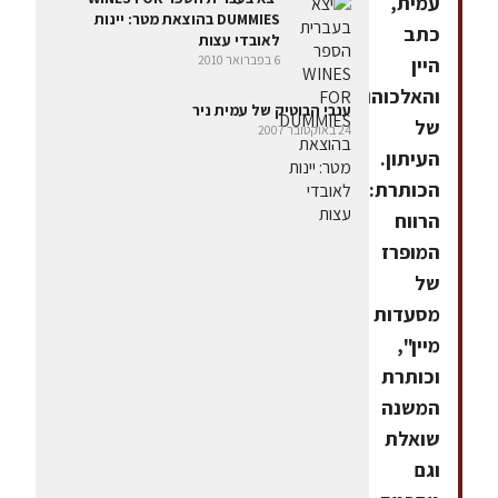
עמית,
DUMMIES בהוצאת מטר: יינות
כתב
לאובדי עצות
6 בפברואר 2010
היין
והאלכוהול
ענבי הבוטיק של עמית ניר
של
24 באוקטובר 2007
העיתון.
הכותרת:
הרווח
המופרז
של
מסעדות
מיין",
וכותרת
המשנה
שואלת
וגם