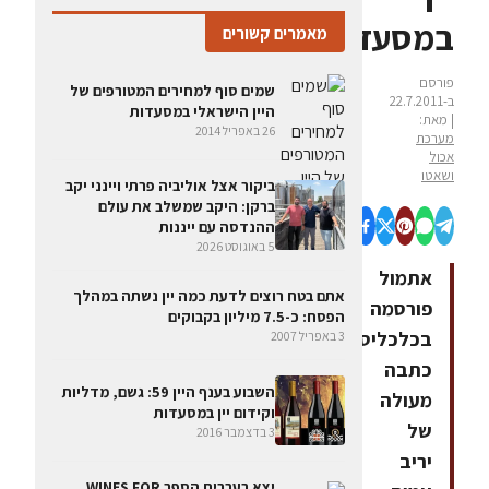
במסעדות
מאמרים קשורים
פורסם
שמים סוף למחירים המטורפים של
ב-22.7.2011
היין הישראלי במסעדות
| מאת:
26 באפריל 2014
מערכת
אכול
ושאטו
ביקור אצל אוליביה פרתי ויינני יקב
ברקן: היקב שמשלב את עולם
ההנדסה עם ייננות
5 באוגוסט 2026
אתמול
אתם בטח רוצים לדעת כמה יין נשתה במהלך
פורסמה
הפסח: כ-7.5 מיליון בקבוקים
בכלכליסט
3 באפריל 2007
כתבה
השבוע בענף היין 59: גשם, מדליות
מעולה
וקידום יין במסעדות
של
3 בדצמבר 2016
יריב
יצא בעברית הספר WINES FOR