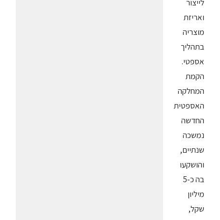
לייצור
ואריזת
מוצריה
בתהליך
אספטי.
הקמת
המחלקה
האספטית
החדשה
נמשכה
שנתיים,
והושקעו
בה כ-5
מיליון
שקל,