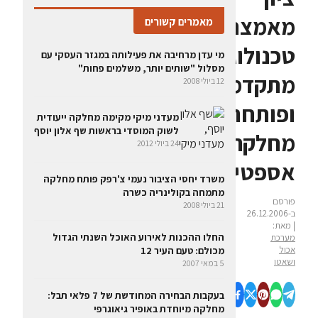
מאמצת
מאמרים קשורים
טכנולוגיה
מי עדן מרחיבה את פעילותה במגזר העסקי עם
מסלול "שותים יותר, משלמים פחות"
מתקדמת
12 ביולי 2008
ופותחת
מעדני מיקי מקימה מחלקה ייעודית
לשוק המוסדי בראשות שף אלון יוסף
מחלקה
24 ביולי 2012
אספטית
משרד יחסי הציבור נעמי צ'רפק פותח מחלקה
מתמחה בקולינריה כשרה
פורסם
21 ביולי 2008
ב-26.12.2006
| מאת:
החלו ההכנות לאירוע האוכל השנתי הגדול
מערכת
אכול
מכולם: טעם העיר 12
ושאטו
5 במאי 2007
בעקבות הבחירה המחודשת של 7 פלאי תבל:
מחלקה מיוחדת באופיר גיאוגרפי