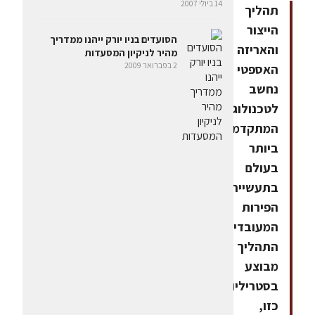
14 ביולי 2007
תהליך
הייצור
הסועדים בניו יורק ייהנו ממדריך
והאריזה
מהיר לניקיון המסעדות
2 בפברואר 2009
האספטי
נחשב
לטכנולוגייה
המתקדמת
ביותר
בעולם
בתעשיית
הפירות
המעובדים.
התהליך
מבוצע
בסטריליות
כזו,