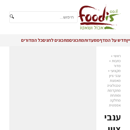
🔍
יין
חדש על המדף
מסעדות
מתכונים
מתכונים לחגים
כל המדורים
ראשי
»
כתבות
»
מדור
מקצועי
»
ענבי ציון
מאמצת
טכנולוגיה
מתקדמת
ופותחת
מחלקה
אספטית
ענבי
ציון