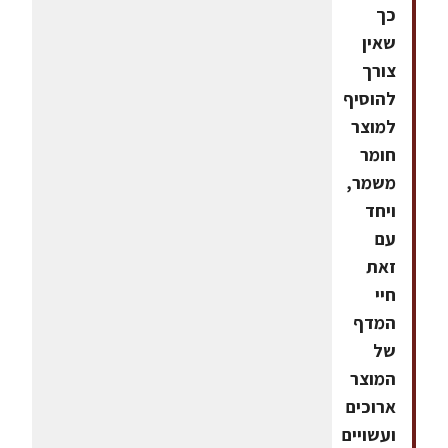
כך
שאין
צורך
להוסיף
למוצר
חומר
משמר,
ויחד
עם
זאת
חיי
המדף
של
המוצר
ארוכים
ועשויים