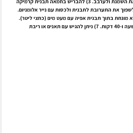
התערובת ולבלילה המסוננת להוסיף את השמנת ולערבב. 3) להבריש בחמאה תבנית קרמיקה
ד את התחתית בנייר פרגמנט. 4) לשפוך את התערובת לתבנית ולכסות עם נייר אלומניום.
א מונחת בתוך תבנית אפיה עם מעט מים (כחצי ליטר).
6) לחמם בחום של 140 מעלות למשך שעה ו-40 דקות. 7) ניתן להגיש עם תאנים או ריבת