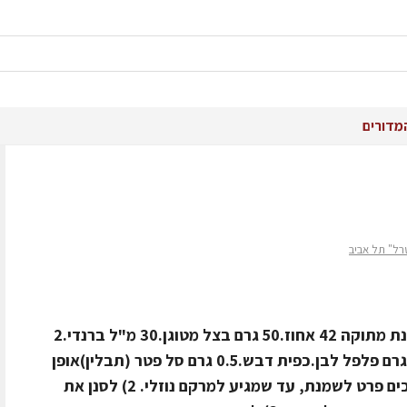
מדורים
רל" תל אביב
חומרים400 גרם כבד עוף.0.5 ליטר שמנת מתוקה 42 אחוז.50 גרם בצל מטוגן.30 מ"ל ברנדי.2
חלמוני ביצה.7 גרם מלח.5 גרם סוכר.5 גרם פלפל לבן.כפית דבש.0.5 גרם סל פטר (תבלין)אופן
הכנה1) לערבב במערבל את כל המצרכים פרט לשמנת, עד שמגיע למרקם נוזלי. 2) לסנן את