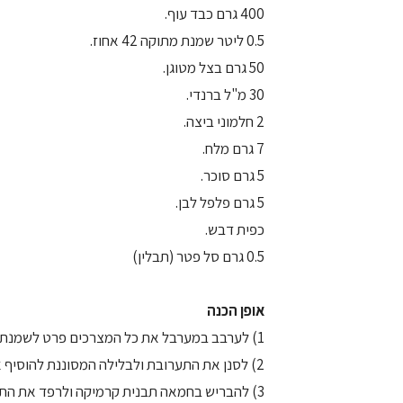
400 גרם כבד עוף.
0.5 ליטר שמנת מתוקה 42 אחוז.
50 גרם בצל מטוגן.
30 מ"ל ברנדי.
2 חלמוני ביצה.
7 גרם מלח.
5 גרם סוכר.
5 גרם פלפל לבן.
כפית דבש.
0.5 גרם סל פטר (תבלין)
אופן הכנה
1) לערבב במערבל את כל המצרכים פרט לשמנת, עד שמגיע למרקם נוזלי.
2) לסנן את התערובת ולבלילה המסוננת להוסיף את השמנת ולערבב.
3) להבריש בחמאה תבנית קרמיקה ולרפד את התחתית בנייר פרגמנט.