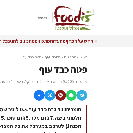
יין
חדש על המדף
מסעדות
מתכונים
מתכונים לחגים
כל ה
ראשי
»
מתכונים
»
מתכוני עוף
»
פטה כבד עוף
פטה כבד עוף
פורסם ב-6.9.2005 | מאת:
שף ויגדור פרנקל, ביסטרו "לה סנט