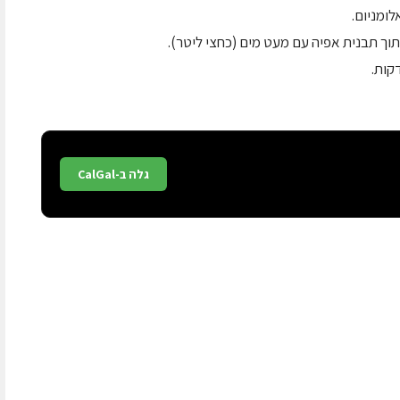
גלה ב-CalGal