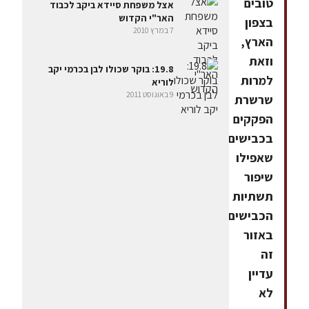
טובים
אצל משפחת סיידא ביקב לכבוד
האר"י הקדוש
בצפון
7 במרץ 2010
הארץ,
וזאת
19.8: בוקר שכולו לבן בכרמי יקב
למרות
לוריא
9 באוגוסט 2011
שרשרת
הפקקים
בכבישים,
שאפילו
שיפור
תשתיות
הכבישים
באזור
זה
עדיין
לא