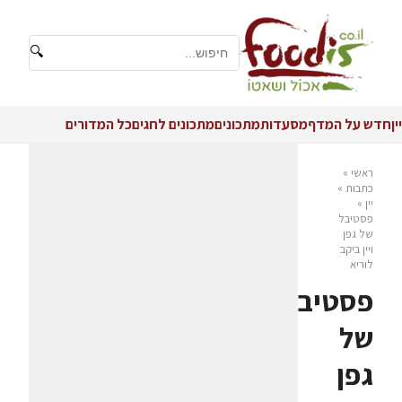
🔍
יין
חדש על המדף
מסעדות
מתכונים
מתכונים לחגים
כל המדורים
ראשי
»
כתבות
»
יין
»
פסטיבל
של גפן
ויין ביקב
לוריא
פסטיבל
של
גפן