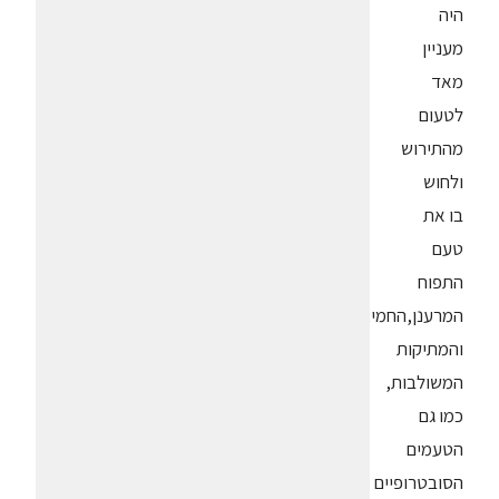
היה
מעניין
מאד
לטעום
מהתירוש
ולחוש
בו את
טעם
התפוח
המרענן,החמיצות
והמתיקות
המשולבות,
כמו גם
הטעמים
הסובטרופיים