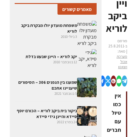
ויין
מאמרים קשורים
ביקב
לוריא
משפחת מועדון יולו מבקרת ביקב
לוריא
3 ביולי 2010
פורסם
ב-25.8.2011
| מאת:
מערכת
יקב לוריא – היינן שבעט בדלת
אכול
12 בנובמבר 2010
ושאטו
שמענו בין הגפנים 306 – הסיפורים
שיעניינו אתכם
5 בנובמבר 2021
אין
כמו
ביקור בית ביקב לוריא – הכורם יוסף
טיול
סיידא והיינן גידי סיידא
עם
24 במרץ 2022
חברים