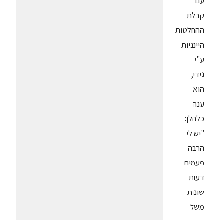
עם
קבלת
ההחלטות
היינניות
ע"י
גידי,
הוא
ענה
כלהלן:
"יש לי
הרבה
פעמים
דעות
שונות
משל