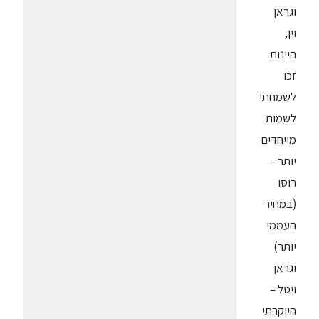
וגראן
וין,
היינות
זכו
לשמחתי
לשמות
מייחדים
יותר –
רוסו
(במחיר
העממי
יותר)
וגראן
ויטל –
היוקרתי