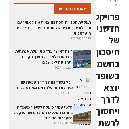
לשנה
מאמרים קשורים
פרויקט
תעשיית המזון חוסכת בהוצאות מיזוג אוויר עם
חדשני
טכנולוגיה ייחודית של סמארט פתרונות אנרגיה
הישראלית
של
19 בפברואר 2007
חיסכון
רשת "אושר עד" מתייעלת אנרגטית
עם הסכם לשדרוג מערך הקירור
בחשמל
ותחזוקה ל-5 שנים
14 במאי 2017
בשופרסל
"כל בשר" בונה חדר הקפאה עם
יוצא
מערכת התייעלות אנרגטית מובנית
10 ביוני 2016
לדרך
סלטי שמיר פועלת לשיפור מעמדה
ויחסוך
בתחום הסלטים המוכנים עם השקעה
במערכות הקירור
לרשת
26 בינואר 2017