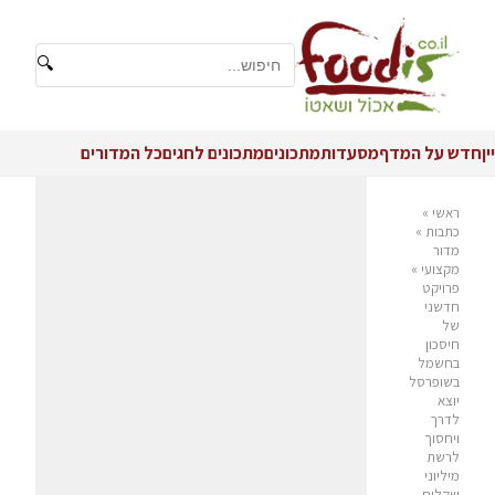
🔍
יין
חדש על המדף
מסעדות
מתכונים
מתכונים לחגים
כל המדורים
ראשי
»
כתבות
»
מדור
מקצועי
»
פרויקט
חדשני
של
חיסכון
בחשמל
בשופרסל
יוצא
לדרך
ויחסוך
לרשת
מיליוני
שקלים