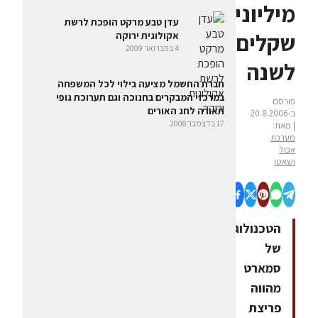
מיליוני
עדן טבע מרקט הופכת לרשת
שקלים
אקולוגית ירוקה
4 בפברואר 2009
לשנה
חברת החשמל מציעה בילוי לכל המשפחה
במרכזי המבקרים בחנוכה וגם תערוכת גופי
פורסם
תאורה לחג האורים
ב-20.8.2006
17 בדצמבר 2008
| מאת:
מערכת
אכול
ושאטו
הטכנולוגיה
של
סמארט
מהווה
פריצת