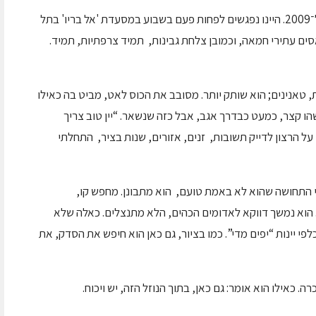
זה היה בתחילת דרכי ככתב יין, בין השנים 2006 ל־2009. היינו נפגשים לפחות פעם בשבוע במסעדת 'אל בריו' בתל
סים עתירי חמאה, וכמובן צלחת גבינות, תמיד צרפתיות, תמיד.
ות, טאנינים; הוא שותק יותר. מסובב את הכוס לאט, מביט בה כאילו
ו קצר, כמעט כבדרך אגב, אבל כזה שנשאר. “יין טוב צריך
על הרצון לדייק תשובות, זנים, אזורים, שנות בציר, התחלתי
לי התחושה שהוא לא באמת טועם, הוא מתבונן. מחפש קו,
הוא נמשך דווקא לאדומים הכהים, הלא מתנצלים. כאלה שלא
י יינות “יפים מדי”. כמו בציור, גם כאן הוא חיפש את הסדק, את
ה. כאילו הוא אומר: גם כאן, בתוך הנוזל הזה, יש ויכוח.