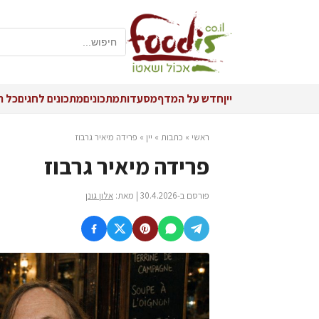
יין
חדש על המדף
מסעדות
מתכונים
מתכונים לחגים
כל ה
ראשי
»
כתבות
»
יין
»
פרידה מיאיר גרבוז
פרידה מיאיר גרבוז
פורסם ב-30.4.2026 | מאת:
אלון גונן