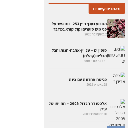
מאמרים קשורים
השבוע בענף היין 253: כמו גשר על
פני מים סוערים וקול קורא במדבר
2 באוקטובר 2020
סוסון ים – על יין-אהבה-הגות והבל
הבלים (קהלת)
31 באוקטובר 2010
פגישה אחרונה עם צינה
18 באפריל 2012
אלכסנדר הגדול 2005 – תחייתו של
ענק
18 בספטמבר 2009