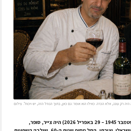
 היה רק עונג, אלא הכרה. כאילו הוא אומר: גם כאן, בתוך הנוזל הזה, יש ויכוח". צילום
היישר מויקיפדיה: "יאיר גַרבּוּז (29 בספטמבר 1945 – 29 באפריל 2026) היה צייר, סופר,
עיתונאי, מנחה, סאטיריקן ופובליציסט ישראלי. יצירתו, החל מסוף שנות ה-60, שילבה השפעות