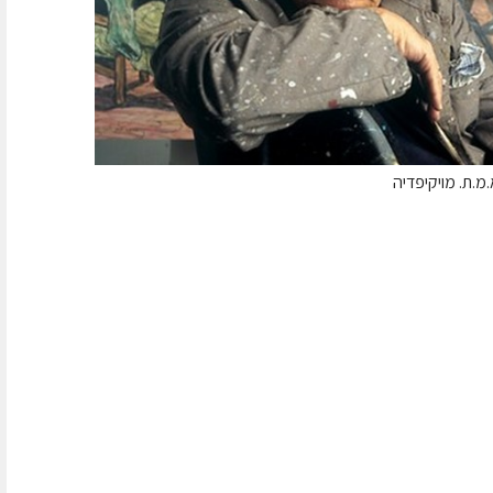
.מ.ת. מויקיפדיה