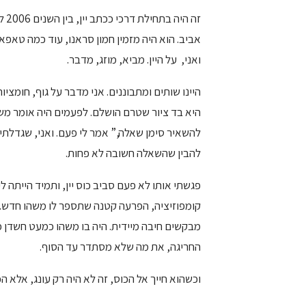
אביב. הוא היה מזמין חמון סראנו, עוד כמה טאפא
ואני, על היין. מביא, מוזג, מדבר.
היינו שותים ומתבוננים. אני מדבר על גוף, חומצי
היא בד ציור שטרם הושלם. לפעמים היה אומר משה
להשאיר סימן שאלה,” אמר לי פעם. ואני, שגדלתי 
להבין שהשאלה חשובה לא פחות.
פגשתי אותו לא פעם סביב כוס יין, ותמיד הייתה 
קומפוזיציה, הפרעה קטנה שתספר לו משהו חדש. 
מבקשים חיבה מיידית. היה בו משהו כמעט חשדן כלפ
החריגה, את מה שלא מסתדר עד הסוף.
וכשהוא חייך אל הכוס, זה לא היה רק עונג, אלא הכר