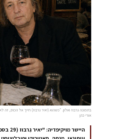
בתמונה גרבוז ואלון. "כשהוא (יאיר גרבוז) חייך אל הכוס, זה לא
אורי כהן