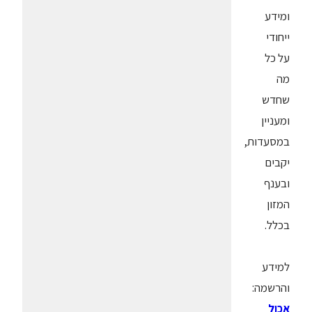
ומידע
ייחודי
על כל
מה
שחדש
ומעניין
במסעדות,
יקבים
ובענף
המזון
בכלל.
למידע
והרשמה:
אכול