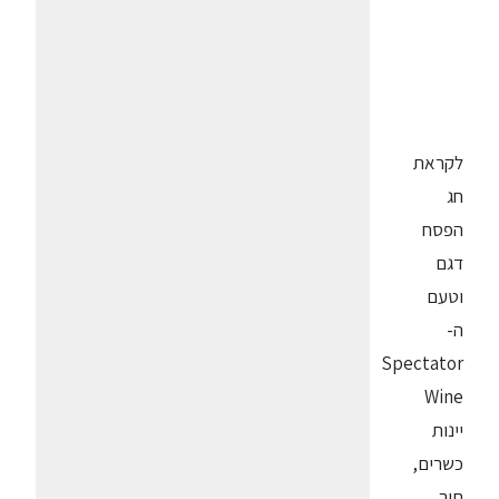
לקראת
חג
הפסח
דגם
וטעם
ה-
Spectator
Wine
יינות
כשרים,
תוך