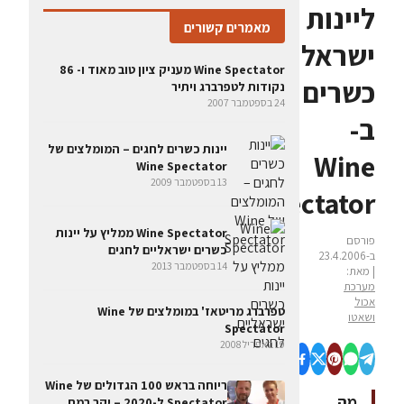
ליינות
מאמרים קשורים
ישראליים
Wine Spectator מעניק ציון טוב מאוד ו- 86
כשרים
נקודות לטפרברג ויתיר
24 בספטמבר 2007
ב-
יינות כשרים לחגים – המומלצים של
Wine
Wine Spectator
13 בספטמבר 2009
Spectator
Wine Spectator ממליץ על יינות
פורסם
כשרים ישראליים לחגים
ב-23.4.2006
14 בספטמבר 2013
| מאת:
מערכת
אכול
טפרברג מריטאז' במומלצים של Wine
ושאטו
Spectator
19 באפריל 2008
ריוחה בראש 100 הגדולים של Wine
מה
Spectator ל-2020 – יקב רמת