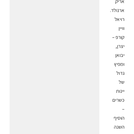
אריק
ארנולד.
רויאל
וויין
קורפ –
יצרן,
יבואן
ומפיץ
גדול
של
יינות
כשרים
–
הוסיף
השנה