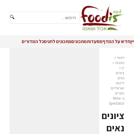
🔍
יין
חדש על המדף
מסעדות
מתכונים
מתכונים לחגים
כל המדורים
ראשי
»
כתבות
»
יין
»
ציונים
נאים
ליינות
ישראליים
כשרים
ב- Wine
Spectator
ציונים
נאים