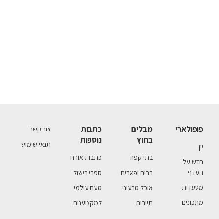
פופולארי
מבלים
כתבות
צור קשר
בחוץ
נוספות
תנאי שימוש
יין
בתי קפה
כתבות אורח
חדש על
המדף
ברים ופאבים
ספרי בישול
מסעדות
אוכל טבעוני
טעם עולמי
מתכונים
תיירות
למקצוענים