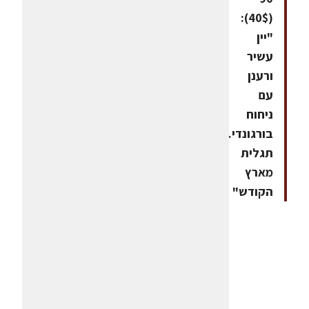
(40$):
"יין
עשיר
ורענן
עם
ניחוח
בורגונדי…
תגלית
מארץ
הקודש"