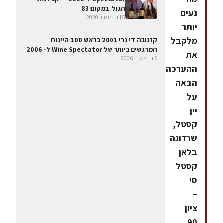
הגולן במקום 83
נעים
15 בדצמבר 2020
יותר
מלקבל
קזנובה די נרי 2001 בראש 100 היינות
המרגשים ביותר של Wine Spectator ל- 2006
את
6 בדצמבר 2006
ההערכה
הבאה
על
יין
קסטל,
שרדונה
בלאן
קסטל
סי
–
ציון
90