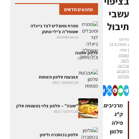
בציפוי
מתכונים חדשים
עשבי
תיבול
ממרח ומטבלים לצד בייגלה
שטוחל'ה צ'ילי מתוק
6 באוגוסט 2016
פורסם
ב-24.8.2006
| מאת:
סלמון אומגה
השפית
3 באפריל 2007
לימור
ארדיטי,
קייטרינג
פטלינה
אצבעות סלמון מצופות
26 באוקטובר 2012
מרכיבים1
"שובה" – סלמון צלוי במעטפת סלק
20 בדצמבר 2022
ק"ג
פילה
סלמון
סלמון בכוסברה ולימון