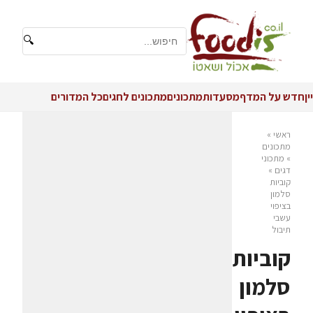
🔍
יין
חדש על המדף
מסעדות
מתכונים
מתכונים לחגים
כל המדורים
ראשי
»
מתכונים
»
מתכוני
דגים
»
קוביות
סלמון
בציפוי
עשבי
תיבול
קוביות
סלמון