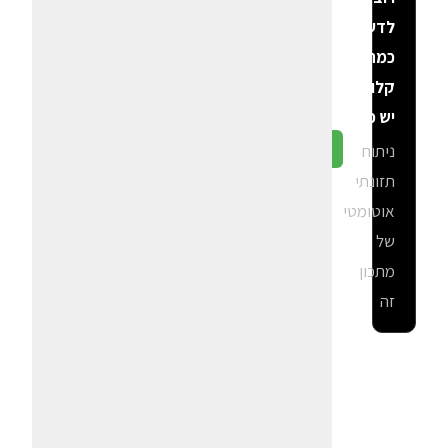
לדעת
כמה
קלוריות
יש פה?
ניתוח
גלה ב-CalGal
תזונתי
אוטומטי
של
מתכון
זה