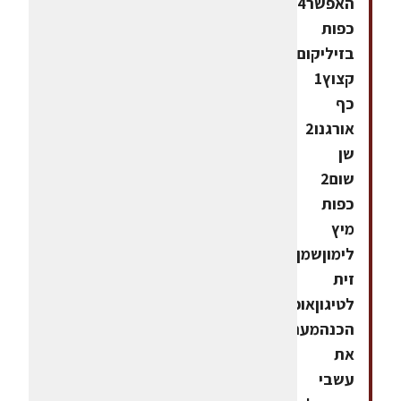
האפשר4
כפות
בזיליקום
קצוץ1
כף
אורגנו2
שן
שום2
כפות
מיץ
לימוןשמן
זית
לטיגוןאופן
הכנהמערבבים
את
עשבי