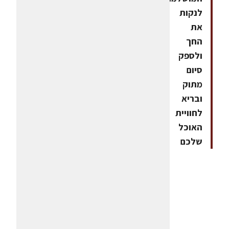
לנקות
את
החך
ולספק
סיום
מתוק
ובריא
לחוויית
האוכל
שלכם