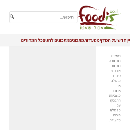
🔍
יין
חדש על המדף
מסעדות
מתכונים
מתכונים לחגים
כל המדורים
ראשי
»
כתבות
»
כתבות
אורח
»
קינוח
מושלם:
אחרי
ארוחה
משביעה
התפנקו
עם
סלסלת
פירות
מרעננת