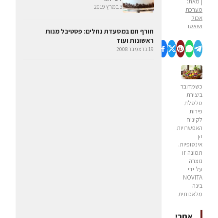
| מאת:
3 במרץ 2019
מערכת
אכול
ושאטו
חורף חם במסעדת נחלים: פסטיבל מנות
ראשונות ועוד
19 בדצמבר 2008
כשמדובר
ביצירת
סלסלת
פירות
לקינוח
האפשרויות
הן
אינסופיות.
תמונה זו
נוצרה
על ידי
NOVITA
בינה
מלאכותית
אחרי