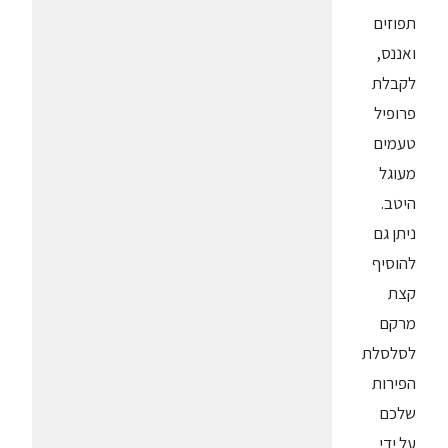
תפוזים
ואננס,
לקבלת
פרופיל
טעמים
מעוגל
היטב.
ניתן גם
להוסיף
קצת
מרקם
לסלסלת
הפירות
שלכם
על ידי