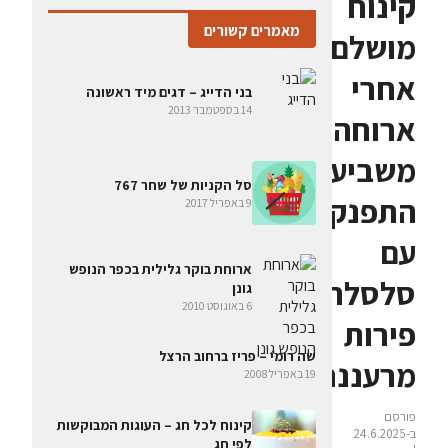
קינוח
מאמרים קשורים
מושלם:
אחרי
בני הדייג – דגים מיד ראשונה
14 בספטמבר 2013
ארוחה
משביעה
סל הקניות של שחר 767
התפנקו
9 באפריל 2017
עם
ארוחת בוקר גלילית בכפר הנופש
סלסלת
גונן
6 באוגוסט 2010
פירות
שה רומי – פריז ברחוב הרצל
מרעננת
19 באפריל 2008
פורסם
קינוח לכל חג – העוגות המבוקשות
ב-24.6.2025
לפי חג