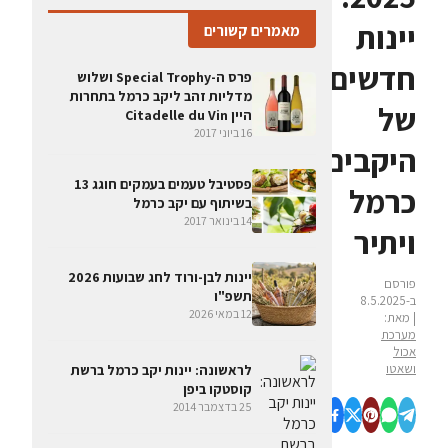
יינות
מאמרים קשורים
חדשים
פרס ה-Special Trophy ושלוש
מדליות זהב ליקב כרמל בתחרות
של
היין Citadelle du Vin
16 ביוני 2017
היקבים
פסטיבל טעמים בעמקים חוגג 13
כרמל
בשיתוף עם יקב כרמל
14 בינואר 2017
ויתיר
יינות לבן-ורוד לחג שבועות 2026
פורסם
תשפ"ו
ב-8.5.2025
12 במאי 2026
| מאת:
מערכת
אכול
ושאטו
לראשונה: יינות יקב כרמל ברשת
קוסטקו ביפן
25 בדצמבר 2014