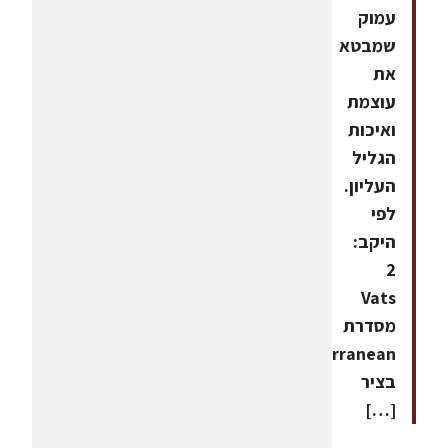
עמוק
שמבטא
את
עוצמת
ואיכות
הגליל
העליון.
לפי
היקב:
2
Vats
מסדרת
Mediterranean
בציר
[…]