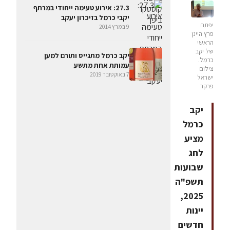
27.3: אירוע טעימה ייחודי במרתף
יקבי כרמל בזיכרון יעקב
יפתח
9 במרץ 2014
פרץ היינן
הראשי
של יקב
יקב כרמל מתגייס ותורם למען
כרמל.
עמותת אחת מתשע
צילום
7 באוקטובר 2019
ישראל
פרקר
יקב
כרמל
מציע
לחג
שבועות
תשפ"ה
2025,
יינות
חדשים