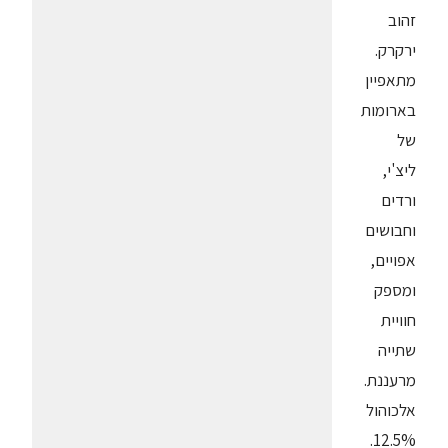
זהוב
ירקרק.
מתאפיין
בארומות
של
ליצ'י,
ורדים
וחבושים
אפויים,
ומספק
חוויית
שתייה
מרעננת.
אלכוהול
12.5%.