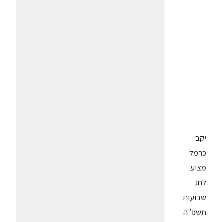
יקב
כרמל
מציע
לחג
שבועות
תשפ"ה