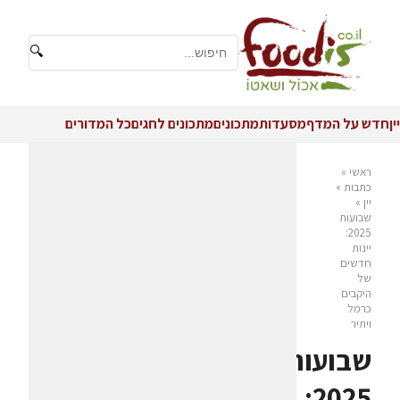
🔍
יין
חדש על המדף
מסעדות
מתכונים
מתכונים לחגים
כל המדורים
ראשי
»
כתבות
»
יין
»
שבועות
2025:
יינות
חדשים
של
היקבים
כרמל
ויתיר
שבועות
2025: