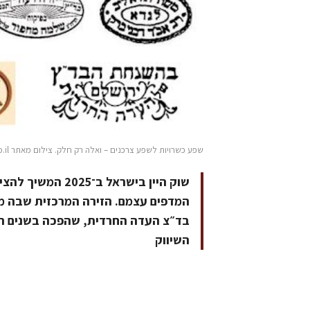
שפע כשרויות לשפע צרכנים – ואלה רק חלק. צילום מאתר kosher wine.co.il
שוק היין בישראל 
המדפים עצמם. הזירה המרכזית שבה מ
בד״צ העדה החרדית, שהפכה בשנים הא
השיווק