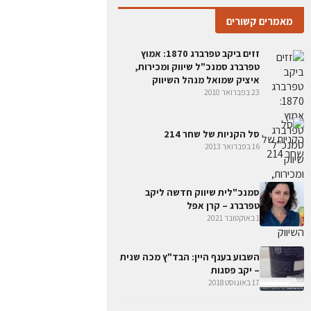
מאמרים קשורים
זזים ביקב טפרברג 1870: אמוץ
טפרברג סמנכ"ל שיווק ומכירות,
איציק שמואל מנהל השיווק
23 בפברואר 2010
סל הקניות של שחר 214
16 בפברואר 2013
סמנכ"לית שיווק חדשה ליקב
טפרברג – קרן אפל
1 באוקטובר 2021
השבוע בענף היין: הבד"ץ מכה שנית
– יקב פסגות
17 באוגוסט 2018