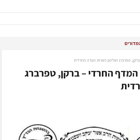
מדורים
2: הקרב על המדף החרדי – ברקן, טפרברג
רדית