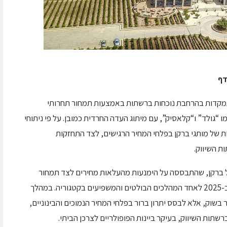
דף
קדות בהרחבת נוכחות ברשתות באמצעות תמחור תחרותי
מו “גולד” ו“קלאסיק”, עם מיתוג העדה החרדית כמובן. על פי ניתוחי
 של מותגי ברקן בפלחי המחיר הרגישים, לצד התחזקות
 השיווק.
 ברקן, שהתבססה על הימנעות מהעלאות מחירים לצד תמחור
אגרסיבי ומכוון מדף, בכשרות הספציפית, הפכה ב-2025 לאחד המהלכים הבולטים והמשפיעים בקטגוריה. במהלך
בשוק, אלא לבסס יתרון ברור בפלחי המחיר הנמוכים והבינוניים,
שתות השיווק, בעיקר ביינות הפופולריים לצרכן הביתי.