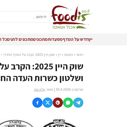
יין
חדש על המדף
מסעדות
מתכונים
מתכונים לחגים
כל ה
ראשי
»
כתבות
»
יין
»
שוק היין 2025: הקרב על המדף החרדי – ברקן, טפרברג ושלטון כשרות העדה החרדית
שוק היין 025
ושלטון כשרות העדה הח
פורסם ב-30.4.2026 | מאת:
אלון גונן