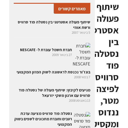
שיתוף
מאמרים קשורים
פעולה
שיתוף פעולה אסטרטגי בין נסטלה פוד סרוויס
אסטרטגי
ורשת אווזי
5 בינואר 2007
בין
חברת חשמל עוברת ל- NESCAFE
נסטלה
27 בינואר 2009
פוד
בונז'ור נכנסת לראשונה לשוק המזון המקצועי
סרוויס
7 במאי 2008
לפיצה
מגיעים לקיבוץ: שיתוף פעולה של נסטלה פוד
סרוויס עם ארגון משקי יזרעאל
מטר,
13 באוגוסט 2008
ננדוס
נסטלה פוד סרוויס מציעה ערכת
רטבים וחוברת מתכונים לשפים בשוק
ומקסיקנה
המקצועי