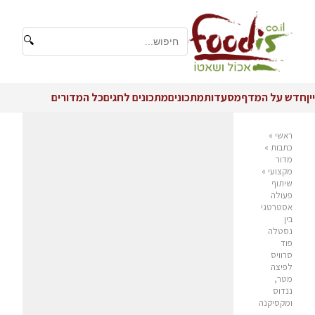
🔍
יין
חדש על המדף
מסעדות
מתכונים
מתכונים לחגים
כל המדורים
ראשי
»
כתבות
»
מדור
מקצועי
»
שיתוף
פעולה
אסטרטגי
בין
נסטלה
פוד
סרוויס
לפיצה
מטר,
ננדוס
ומקסיקנה