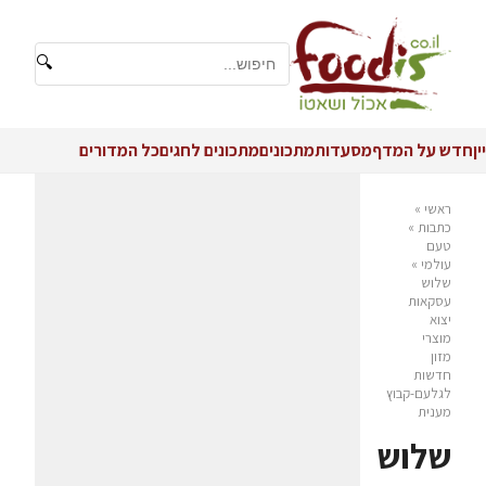
🔍
יין
חדש על המדף
מסעדות
מתכונים
מתכונים לחגים
כל המדורים
ראשי
»
כתבות
»
טעם
עולמי
»
שלוש
עסקאות
יצוא
מוצרי
מזון
חדשות
לגלעם-קבוץ
מענית
שלוש