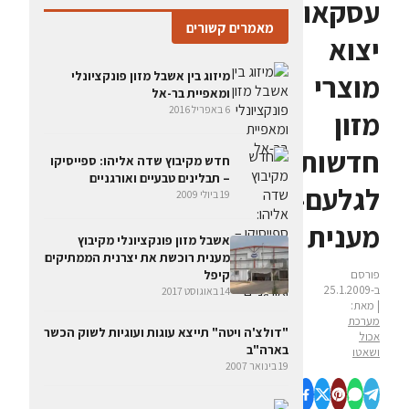
עסקאות
מאמרים קשורים
יצוא
מיזוג בין אשבל מזון פונקציונלי
מוצרי
ומאפיית בר-אל
6 באפריל 2016
מזון
חדשות
חדש מקיבוץ שדה אליהו: ספייסיקו
– תבלינים טבעיים ואורגניים
לגלעם-קבוץ
19 ביולי 2009
מענית
אשבל מזון פונקציונלי מקיבוץ
מענית רוכשת את יצרנית הממתיקים
פורסם
קיפל
ב-25.1.2009
14 באוגוסט 2017
| מאת:
מערכת
"דולצ'ה ויטה" תייצא עוגות ועוגיות לשוק הכשר
אכול
בארה"ב
ושאטו
19 בינואר 2007