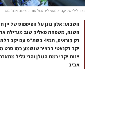
בציר לילי של יקב רקנאטי ליד גבול סוריה. צילום אנצ'ו גוש
השבוע: אלון גונן על הפיספוס של יין ח
השנה, משפחת פאליק שוב מגדילה את ח
רק קוראים, תמי4 בשת"פ עם
אביב