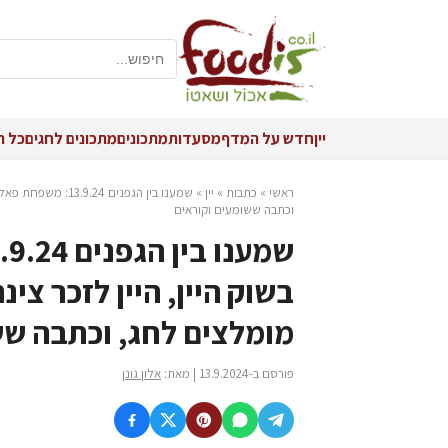
יין
חדש על המדף
מסעדות
מתכונים
מתכונים לחגים
כל ה
ראשי
»
כתבות
»
יין
»
שמענו בין הגפנים 
וכתבה ששומעים וקוראים
בשוק היין, היין לזכר צינ
מומלצים לחג, וכתבה שש
פורסם ב-13.9.2024 | מאת:
אלון גונן