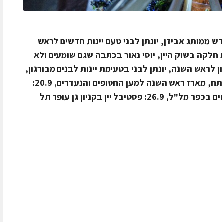
דש ממותג אבידן, יונתן לבני טעם יינות חדשים לראש
לקה בשוק היין, יוסי נאור בכתבה שגם שומעים ולא
 יקב דלתון לראש השנה, יונתן לבני בטעימת יינות לבנים מבורגון,
יקב רקנאטי בבציר שנשמע כמו סרט מתח, מארז ראש השנה למען החטופים והנעדרים, 20.9:
יינות יקבי רמת הגולן והרי גליל מתארחים בכפר מל"ל, 26.9: פסטיבל יין בקניון גן עופר תל