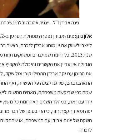
צינה אבידן ז"ל – ייננית אהובה ובלתי נשכחת.
אלון גונן:
לייצר ולשווק את יין מותג אבידן לזכרה, כאשר בכל 
שנת 2013, כל היינות שמייצרים ומשווקים
הגדולה אין עדיין את הקשרים והיכולת להקפיץ את
את הרומן עם יקב אבידן התחילו קובי וטל שקד, ל
התאהבו בהם, פירגנו לצינה על העשייה, ואף התחי
שמה כפי שביקשה משפחתה, האחים המשיכו לייצר את
יחד עם זאת, במהלך השנים האחרונות כל נושא ייצ
יפה ומאידך קצת הזוי, כי הרי בסופו של דבר מדו
השקה של יינות אבידן עם המשפחה, או שהתקיים א
לזכרה.