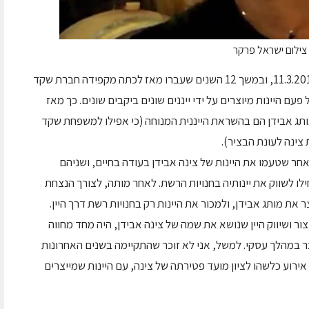
 צילום ישראל פרקר
צינה אבידן נפטרה ממחלת הסרטן ב-11.3.2012, ובמשך 12 השנים שעברו מאז לכתה מקפידה חברת שקד
פעם היינות מיוצרים על ידי ייננים שונים ביקבים שונים. כך מאז
 תחת מותג אבידן הם בהשראת הייננית המנוחה (כי אפילו למשפחת שקד
 צינה לעונת הבציר).
אחר שטעמו את היינות של צינה אבידן בעודה בחיים, ושניהם
לו לשווק את יינותיה בחנויות הרשת. לאחר מותה, לצורך הנצחת
 מותג אבידן, ולמכור את היינות רק בחנויות רשת דרך היין.
ור ושיווק היין שנושא את שמה של צינה אבידן, היה מחד מחווה
בר במהלך עסקי. למשל, אני לא זוכר שהתקיימה בשנים האחרונות
ירוע כלשהו לציון מועד פטירתה של צינה, עם היינות שמייצרים