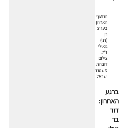
החטוף
האחרון
בעזה:
רן
(רני)
גואילי
ז"ל.
צילום
דוברות
משטרת
ישראל
ברגע
האחרון:
דוד
בר