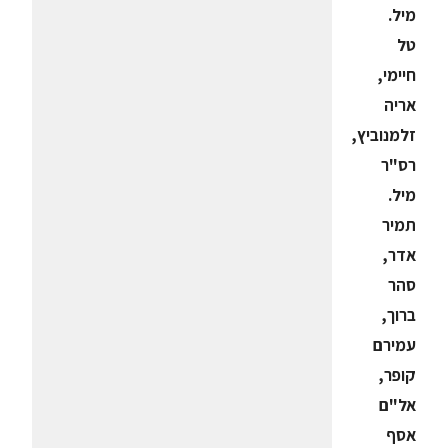
מיל.
טל
חיימי,
אריה
זלמנוביץ,
רס"ר
מיל.
תמיר
אדר,
סהר
ברוך,
עמירם
קופר,
אל"ם
אסף