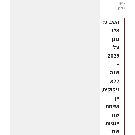
אסף
צדיק
השבוע:
אלון
גונן
על
2025
–
שנה
ללא
זיקוקים,
יין
ושיחה:
שתי
יינניות
שתי