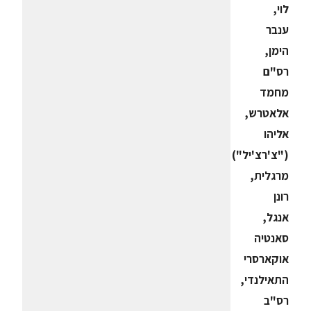
לוי,
ענבר
הימן,
רס"ם
מחמד
אלאטרש,
אליהו
("צ'רצ'יל")
מרגלית,
רונן
אנגל,
סאנטיה
אוקארסרי
התאילנדי,
רס"ב