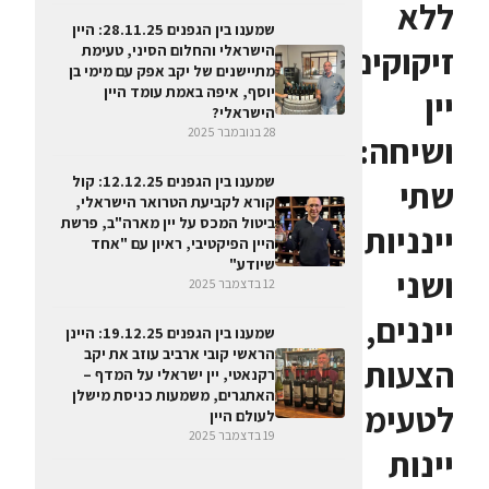
ללא
שמענו בין הגפנים 28.11.25: היין
זיקוקים,
הישראלי והחלום הסיני, טעימת
מתיישנים של יקב אפק עם מימי בן
יוסף, איפה באמת עומד היין
יין
הישראלי?
28 בנובמבר 2025
ושיחה:
שמענו בין הגפנים 12.12.25: קול
שתי
קורא לקביעת הטרואר הישראלי,
ביטול המכס על יין מארה"ב, פרשת
יינניות
היין הפיקטיבי, ראיון עם "אחד
שיודע"
ושני
12 בדצמבר 2025
ייננים,
שמענו בין הגפנים 19.12.25: היינן
הראשי קובי ארביב עוזב את יקב
הצעות
רקנאטי, יין ישראלי על המדף –
האתגרים, משמעות כניסת מישלן
לטעימת
לעולם היין
19 בדצמבר 2025
יינות