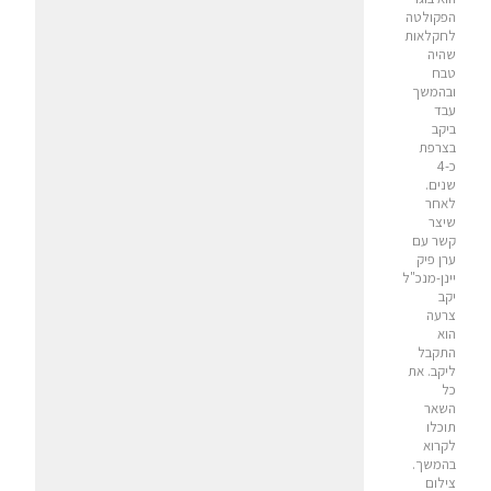
הפקולטה
לחקלאות
שהיה
טבח
ובהמשך
עבד
ביקב
בצרפת
כ-4
שנים.
לאחר
שיצר
קשר עם
ערן פיק
יינן-מנכ"ל
יקב
צרעה
הוא
התקבל
ליקב. את
כל
השאר
תוכלו
לקרוא
בהמשך.
צילום