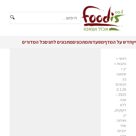
🔍
יין
חדש על המדף
מסעדות
מתכונים
מתכונים לחגים
כל המדורים
ראשי
»
כתבות
»
יין
»
שמענו
בין
הגפנים
2.1.26:
2025 –
שנה
ללא
זיקוקים,
יין
ושיחה:
שתי
יינניות
ושני