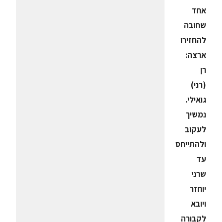
אחד
שחובה
להחזירו
ארצה:
‏‏רן
(רני)
גואילי.
נמשיך
לעקוב
ולהתייחס
עד
שרני
יוחזר
ויובא
לקבורה