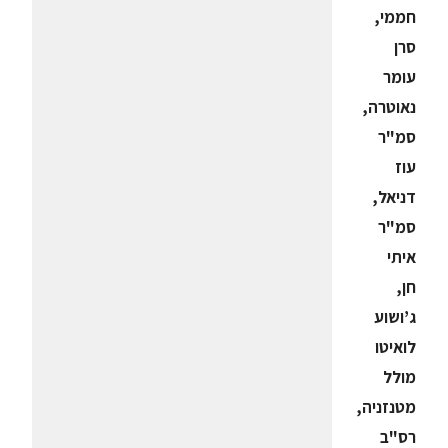
חממי,
סרן
עומר
נאוטרה,
סמ"ר
עוז
דניאל,
סמ"ר
איתי
חן,
ג’ושוע
לואיטו
מולל
מטנזניה,
רס"ב