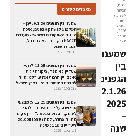
ייננים,
מאמרים קשורים
הצעות
לטעימת
יינות
שמענו בין הגפנים 9.1.26: יינן –
בסומלייה
המקצוע שנשחק מבפנים, איפה
2026,
היינות האייקוניים בישראל? מערכת
תגובת
HACCP ביקבים – לא להיבהל,
השבוע
תגובת השבוע
שמענו
9 בינואר 2026
בין
שמענו בין הגפנים 7.11.25: היין
שעדיין לא נולד, ביקורת יינות
הגפנים
2040, יין תרבות ומדע, רשמי סיור
להכרת היסטוריית היין בארץ ישראל
2.1.26:
7 בנובמבר 2025
2025
שמענו בין הגפנים 5.12.25: מבצעי
סוף שנה על יינות איכות – להבין
–
לעומק, "הכוס המלאה" – יין מקומי
מזווית אחרת, למה נשפכו 20,000
שנה
ליטר יין ביקב בנימינה
5 בדצמבר 2025