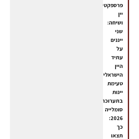
פרספקטיבות,
יין
ושיחה:
שני
ייננים
על
עתיד
היין
הישראלי,
טעימת
יינות
בתערוכת
סומלייה
2026:
כך
תצאו