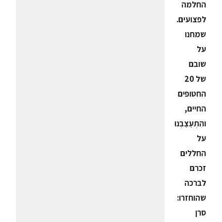
החלמה
לפצועים.
שמחנו
על
שובם
של 20
החטופים
החיים,
והִתְעַצַבְנוּ
על
החללים
זכרם
לברכה
שהוחזרו:
סרן