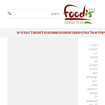
🔍
יין
חדש על המדף
מסעדות
מתכונים
מתכונים לחגים
כל המדורים
ראשי
»
כתבות
»
יין
»
שמענו
בין
הגפנים
2.5.25:
יינות
ישראליים
– בין
יומרה
למציאות,
טעימת
77
לעצמאות
77, שוק