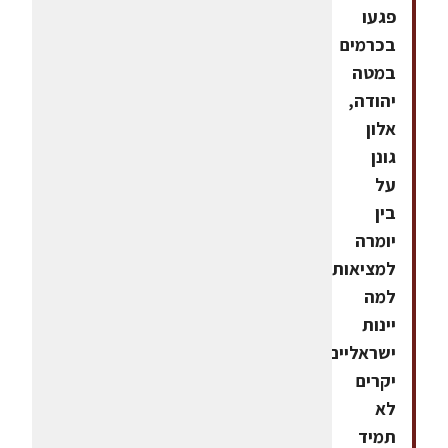
פגעו
בכרמים
במטה
יהודה,
אלון
גונן
על
בין
יומרה
למציאות:
למה
יינות
ישראליים
יקרים
לא
תמיד