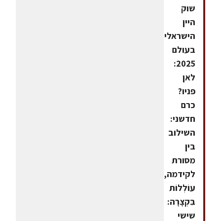
שוק
היין
הישראלי
בעולם
2025:
לאן
פניו?
כרם
חדשני:
השילוב
בין
מסורת
לקידמה,
עוֹלְלוֹת
בִּקְצָרָה:
שישי