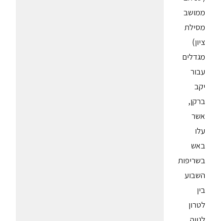
ממושב
מסילת
ציון)
מגדלים
עבור
יקב
ברקן,
אשר
עלו
באש
בשריפות
השבוע
בין
לטרון
לנווה