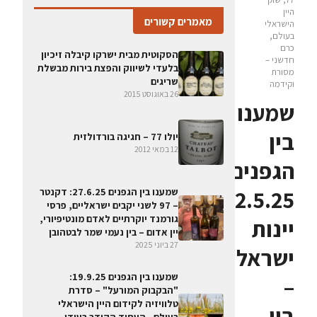
היין
מאמרים קשורים
הישראלי
בעולם,
כרם
הסקוטית מבית ישרקו קיבלה זיכיון
חדשני –
בלעדי לשיווק והפצת בירות מבשלת
מסורת
שריגים
וקידמה
26 באוגוסט 2015
שמענו
בין
יולו 77 – חגיגה בורדולזית
12 במאי 2012
הגפנים
2.5.25:
שמענו בין הגפנים 27.6.25: דקנטר
– 97 לשני יקבים ישראליים, פרסי
גורמנד יוקרתיים לאדם מונטיפיורי,
יינות
יין אדום – בין נעמי שמר לבטהובן
27 ביוני 2025
ישראליים
שמענו בין הגפנים 19.9.25:
–
"הבקבוק המורעל" – סדרת
טלוויזיה לקידום היין הישראלי
בין