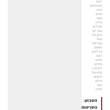
דונם
שהכורמים
חיים
אהרון
ואשר
אליהו
מגדלים
עבור יקב
ברקן עלו
באש
בשריפות
השבוע
בין לטרון
לנווה
שלום
מדרום
לכביש 1.
קראו עוד
בהמשך.
צילום
אשר
אליהו
השבוע:
השריפות