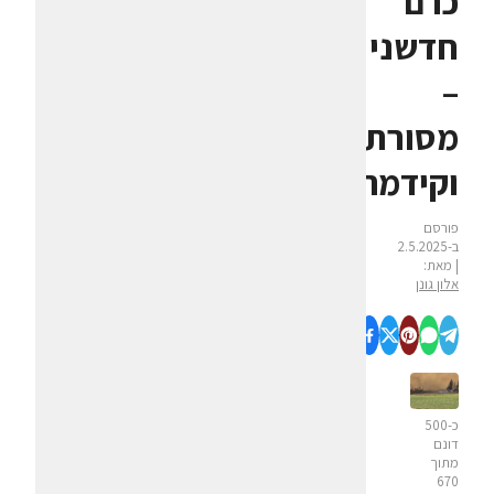
כרם
חדשני
–
מסורת
וקידמה
פורסם
ב-2.5.2025
| מאת:
אלון גונן
כ-500
דונם
מתוך
670