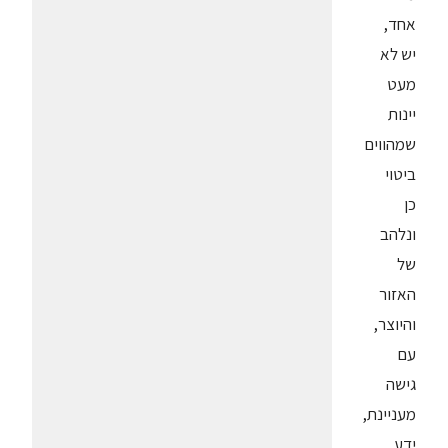
אחד,
יש לא
מעט
יינות
שמהווים
ביטוי
כן
ונלהב
של
האזור
והיוצר,
עם
גישה
מעניינת,
ידע