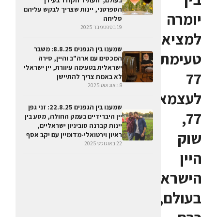
בעולם, העתיד הקודר בעידן
הספרטני, יינות שצריך לבקש עליהם
יומרה
סליחה
19 בספטמבר 2025
למציאות,
שמענו בין הגפנים 8.8.25: משבר
טעימת
המכסים עם ארה"ב והיין, סירה
ישראלית בטעימה עיוורת, יין ישראלי
77
לא באמת צריך להתיישן
8 באוגוסט 2025
לעצמאות
שמענו בין הגפנים 22.8.25: זני גפן
77,
יין היברידיים בעמק החולה, מסע בין
יינות קברנה סוביניון ישראליים,
שוק
ראיון וירטואלי-מדומיין עם יקב אסף
22 באוגוסט 2025
היין
הישראלי
בעולם,