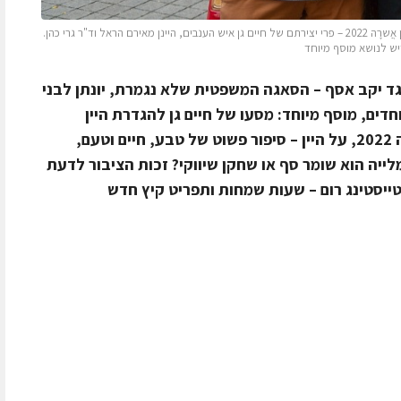
השבוע הגיעו מוזמנים רבים לבית איש הענבים ביפו, להשקת יין אֲשרָה 2022 – פרי יצירתם של חיים גן איש הענבים, היינן מאירם הראל וד"ר גרי כהן.
דיש לנושא מוסף מיוחד
נגד יקב אסף – הסאגה המשפטית שלא נגמרת, יונתן לבני
דים, מוסף מיוחד: מסעו של חיים גן להגדרת היין
הישראלי, מדברי חיים גן בהשקת אֲשרָה 2022, על היין – סיפור פשוט של טבע, חיים וטעם,
לייה הוא שומר סף או שחקן שיווקי? זכות הציבור לדעת
ה: הטייסטינג רום – שעות שמחות ותפריט קיץ חדש