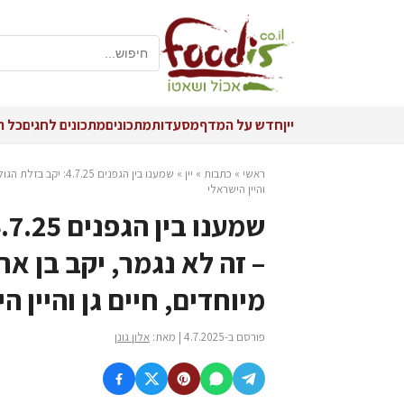
יין
חדש על המדף
מסעדות
מתכונים
מתכונים לחגים
כל ה
ראשי
»
כתבות
»
יין
»
שמענו בין הגפנים 5
והיין הישראלי
– זה לא נגמר, יקב בן אר
מיוחדים, חיים גן והיין ה
פורסם ב-4.7.2025 | מאת:
אלון גונן