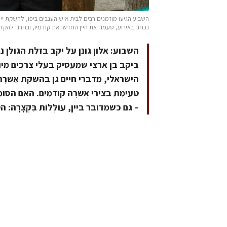
נכחנו באירוע, טעמנו את היין החדש ואת קודמיו, ובחרנו להק
השבוע: אלון גונן על יקב בזלת הגולן 
ביקב בן ארצי שמעסיק בעלי צרכים מיוח
טעימת בצירי אֲשרָה קודמים. האם הסומ
– גם כשמדובר ביין, עוֹלְלוֹת בִּקְצָרָ