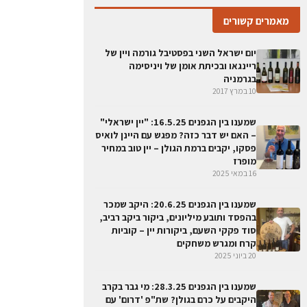
מאמרים קשורים
יום ישראל השני בפסטיבל גורמה ויין של
ריינגאו ובכיתת אומן של ויניסימה
בגרמניה
10 במרץ 2017
שמענו בין הגפנים 16.5.25: "יין ישראלי"
– האם יש דבר כזה? מפגש עם היינן לואיס
פסקו, יקבים ברמת הגולן – יין טוב במחיר
מופרז
16 במאי 2025
שמענו בין הגפנים 20.6.25: היקב שמכר
בהפסד ותובע מיליונים, ביקור ביקב רביב,
סוד פקקי השעם, ביקורות יין – קוביות
קרח ומגרש משחקים
20 ביוני 2025
שמענו בין הגפנים 28.3.25: מי גבר בקרב
היקבים על כרם בגולן? שת"פ 'דרום' עם