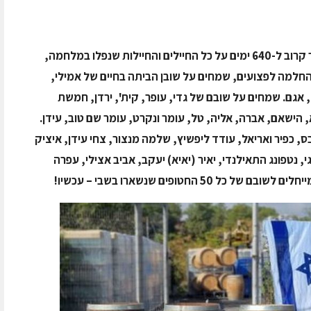
אנחנו במערכת אכול ושאטו כואבים ואבלים כבר קרוב ל-640 ימים על כל החיילים והחיילות שנפלו במלחמה,
חלמה לפצועים, שמחים על שובן הביתה בחיים של אמילי,
ל, אגם. שמחים על שובם של גדי, עופר, קית', ירדן, חמשת
, הישאם, אברה, אליה, טל, עומר ונקרט, עומר שם טוב, עידן.
, כפיר ואריאל, עודד ליפשיץ, שלמה מנצור, צחי עידן, איציק
חגי, נטפונג התאילנדי, יאיר (יאיא) יעקב, אביב אצילי, עפרה
50 החטופים שנשארו בשבי – עכשיו!