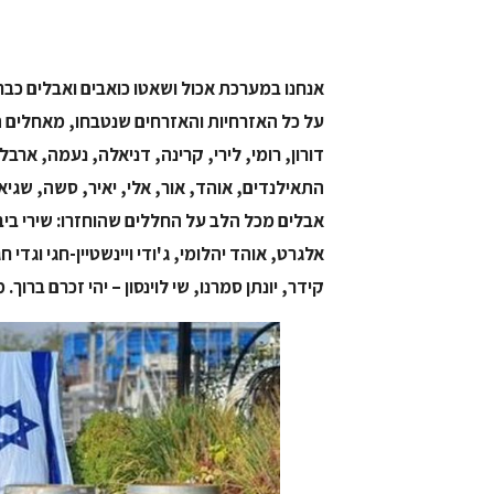
על כל האזרחיות והאזרחים שנטבחו, מאחלים ה
דורון, רומי, לירי, קרינה, דניאלה, נעמה, ארב
התאילנדים, אוהד, אור, אלי, יאיר, סשה, שגיא
אבלים מכל הלב על החללים שהוחזרו: שירי ביבס
אלגרט, אוהד יהלומי, ג'ודי ויינשטיין-חגי וגדי 
קידר, יונתן סמרנו, שי לוינסון – יהי זכרם ברוך. מייחלים לשובם של כל 