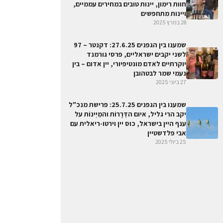
חוות רימון, יינות טובים במחירים עממיים,
ויינות מתחפשים
28 במרץ 2025
שמענו בין הגפנים 27.6.25: דקנטר – 97
לשני יקבים ישראליים, פרסי גורמנד
יוקרתיים לאדם מונטיפיורי, יין אדום – בין
נעמי שמר לבטהובן
27 ביוני 2025
שמענו בין הגפנים 25.7.25: פרישת מנכ"ל
יקב הרי גליל, איום הדְּרָרוֹת והמַיְינוֹת על
ענף היין בישראל, כוס יין וירטו-ריאלית עם
אבי פלדשטיין
25 ביולי 2025