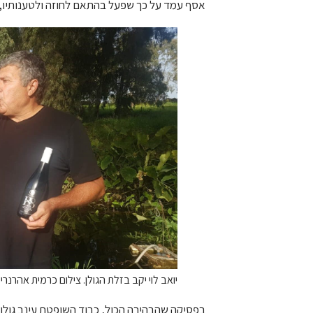
אסף עמד על כך שפעל בהתאם לחוזה ולטענותיו, 
יואב לוי יקב בזלת הגולן. צילום כרמית אהרנריי
בפסיקה שהבהירה הכול, כבוד השופטת עינב גולו