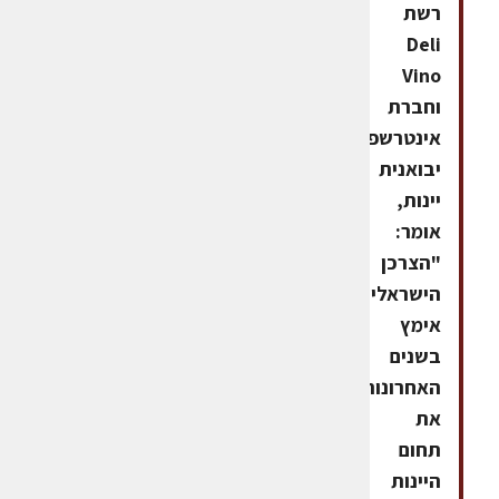
רשת
Deli
Vino
וחברת
אינטרשפע
יבואנית
יינות,
אומר:
"הצרכן
הישראלי
אימץ
בשנים
האחרונות
את
תחום
היינות