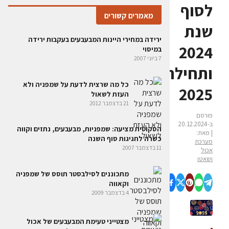
לסוף
מאמרים קשורים
שנת
ירידה במחירי היינות המבעבעים בעקבות ירידה
2024
במיסוי
7 ביוני 2007
ותחילת
כל מה שרצית לדעת על שמפניה ולא
2025
העזת לשאול
21 בדצמבר 2012
פורסם
ב-20.12.2024
הסקוטית מציעה: שמפניות, מבעבעים, נתזים וקווה
| מאת:
כשרה לחגיגות סוף השנה
מערכת
11 בדצמבר 2007
אכול
ושאטו
מתכוננים לסילבסטר תוסס של שמפניה
וקאווה
4 בדצמבר 2009
מצטייני טעימת המבעבעים של אכול