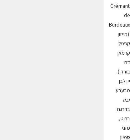
Crémant
de
Bordeaux
(מייזון
קסטל
קרמאן
דה
בורדו).
יין לבן
מבעבע
יבש
בדרגת
ברוט,
מזני
סמיון