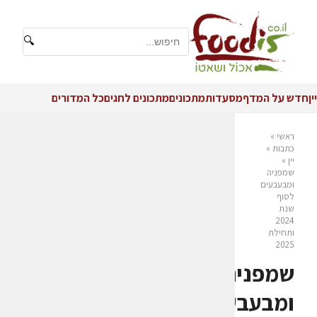
🔍
יין
חדש על המדף
מסעדות
מתכונים
מתכונים לחגים
כל המדורים
ראשי
»
כתבות
»
יין
»
שמפניה
ומבעבעים
לסוף
שנת
2024
ותחילת
2025
שמפניה
ומבעבעים