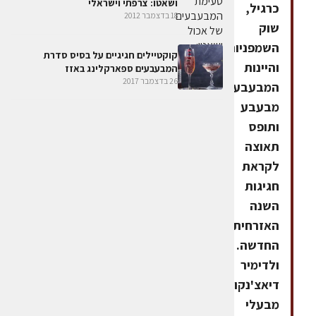
ושאטו: צרפתי וישראלי
כרגיל,
18 בדצמבר 2012
שוק
השמפניות
קוקטיילים חגיגיים על בסיס סדרת
והיינות
המבעבעים ספארקלינג באזז
26 בדצמבר 2017
המבעבעים
מבעבע
ותופס
תאוצה
לקראת
חגיגות
השנה
האזרחית
החדשה.
ולדימיר
דיאצ'נקו,
מבעלי