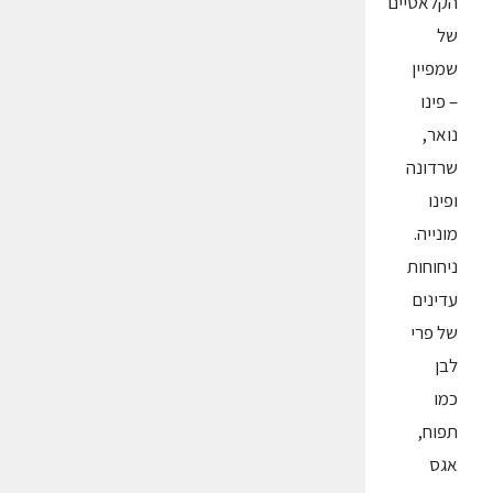
הקלאסיים
של
שמפיין
– פינו
נואר,
שרדונה
ופינו
מונייה.
ניחוחות
עדינים
של פרי
לבן
כמו
תפוח,
אגס