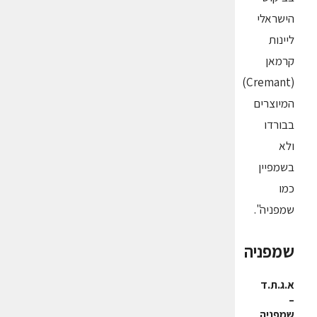
הישראלי
ליינות
קרמאן
(Cremant)
המיוצרים
בבורדו
ולא
בשמפיין
כמו
שמפניה".
שמפניה
א.ג.ת.ד
–
שמפניה