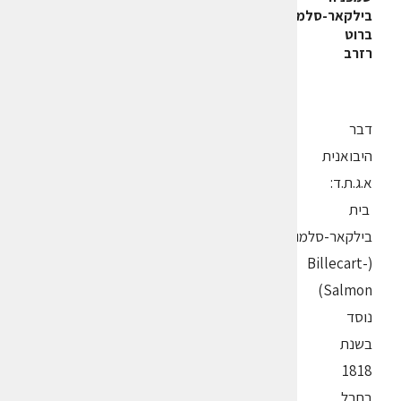
בילקאר-סלמון
ברוט
רזרב
דבר
היבואנית
א.ג.ת.ד:
בית
בילקאר-סלמון
(Billecart-
Salmon)
נוסד
בשנת
1818
בחבל