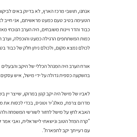
אנחנו, תושבי מרכז הארץ, לא בדיוק באים לביקו
הטעימה בטיב טעם כמעט מראשיתם, אני חייב לצי
כבוד והדר ויינות משובחים, היה הערב הנוכחי מאד
לכולם נמצא מקום, ולכולם ניתן חלק של כבוד ב
אורח הערב היה המנהל הכללי של היקב והבעלים מ
בהשקעה כספית גדולה על ידי מישל, איש עסקים צרפ
לאביו של מישל היה יקב קטן במרוקו, שייצר יין ב
מדרום צרפת, מאלג'יר וטוניס, בכדי לכסות את מכ
האבא לחץ על מישל לחזור לשורשי המשפחה ולהק
"קרה המזל הטוב ונישאתי לישראלית, ואבי אמר לי
עם רעייתך יקב לתפארת".