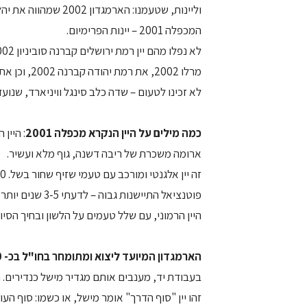
המכפלה 2001 – יינות הפרימיום.
לא זכינו לטעום – שדה כלב סינגל וויניארד, שנוע
כמה מילים על היין הנקרא מכפלה 2001
ארומה משכרת של ריבה דשנה, גוף מלא ועשיר.
פוטנציאל התיישנות גבוה – לדעתי 3-5 שנים יותר מכל ממוצע של יין ישראלי שאתם מכירים הראוי ליישנו בארץ.
היין הרמוני, עם שלל טעמים על הלשון ובחיך הסיומ
הארמגדון המיועד ליצוא ומתומחר בחו"ל בכ- 100 דולר
בעבודת יד, מענבים אותם מגדיר מישל כנדירים. הוא עשוי קברנה סובינ
זהו יין "סוף הדרך" אומר מישל, או כשמו: סוף העו