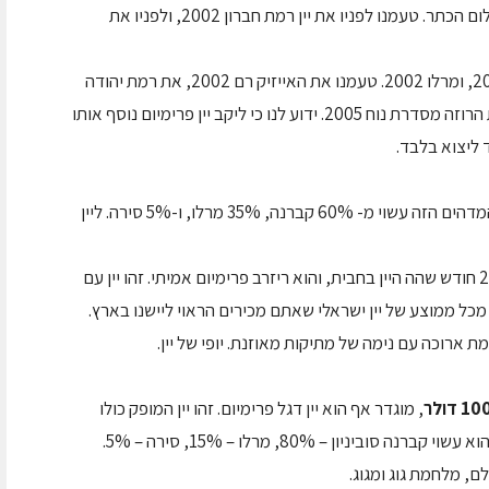
וליינות, שטעמנו: הארמגדון 2002 שמהווה את יהלום הכתר. טעמנו לפניו את יין רמת חברון 2002, ולפניו את
לא נפלו מהם יין רמת ירושלים קברנה סוביניון 2002, ומרלו 2002. טעמנו את האייזיק רם 2002, את רמת יהודה
מרלו 2002, את רמת יהודה קברנה 2002, וכן את הרוזה מסדרת נוח 2005. ידוע לנו כי ליקב יין פרימיום נוסף אותו
ד ליצוא בלבד.
: היין המדהים הזה עשוי מ- 60% קברנה, 35% מרלו, ו-5% סירה. ליין
זה יין אלגנטי ומורכב עם טעמי שזיף שחור בשל. 20 חודש שהה היין בחבית, והוא ריזרב פרימיום אמיתי. זהו יין עם
ת ארוכה עם נימה של מתיקות מאוזנת. יופי של יין.
, מוגדר אף הוא יין דגל פרימיום. זהו יין המופק כולו
יון – 80%, מרלו – 15%, סירה – 5%.
לם, מלחמת גוג ומגוג.