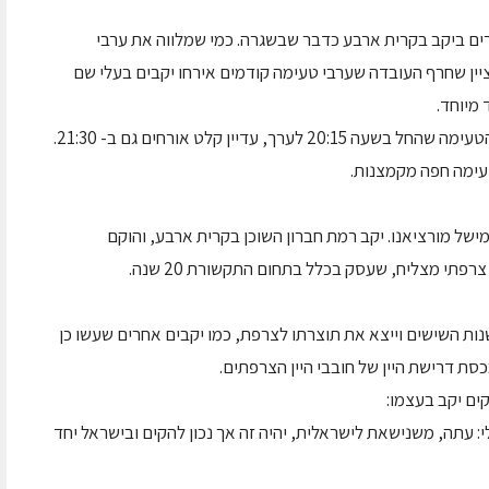
רים ביקב בקרית ארבע כדבר שבשגרה. כמי שמלווה את ערבי
ין שחרף העובדה שערבי טעימה קודמים אירחו יקבים בעלי שם
 מיוחד.
כמות המשתתפים הרגילה כמעט והוכפלה, וערב הטעימה שהחל בשעה 20:15 לערך, עדיין קלט אורחים גם ב- 21:30.
טעימה חפה מקמצנות.
ישל מורציאנו. יקב רמת חברון השוכן בקרית ארבע, והוקם
תי מצליח, שעסק בכלל בתחום התקשורת 20 שנה.
שנות השישים וייצא את תוצרתו לצרפת, כמו יקבים אחרים שעשו כן
סת דרישת היין של חובבי היין הצרפתים.
ים יקב בעצמו:
: עתה, משנישאת לישראלית, יהיה זה אך נכון להקים ובישראל יחד