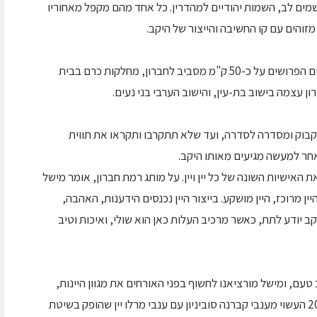
מים לב, השמות יהודיים למהדרין. כל אחד מהם מקפל מאחוריו
מזוהים עם קו החשיבה והייצור של היקב.
הענבים ליקב נוח וליקב רמת חברון מגיעים מכרמים הפרושים על כ-50 ק"מ מסביב לחברון, מחלקות כרם בבית
ן עצמה בישוב בת-עין, והישוב הערבי בני נעים.
בקבוק ומסדרה לסדרה, ועד שלא תתקרבו ותקראו את תווית
אחר למעשה מגיעים מאותו היקב.
 האישיות השונה של כל יין ויין. על מותג רמת חברון, אומר מישל
היין מרוכז, היין מושקע. בייצור היין נכנסים הידענות, האהבה,
 יודע לתת, כאשר מרכיב העלות כאן הוא שולי, ואיכות וטיב
עם, ומישל מורציאנו לחשוף בפני האורחים את מגוון היינות,
כאשר את סדרת יקב נוח מייצג יין אחד – רוזה 2005 העשוי מענבי קברנה סוביניון עם ענבי מרלו יין שהופק בשיטת