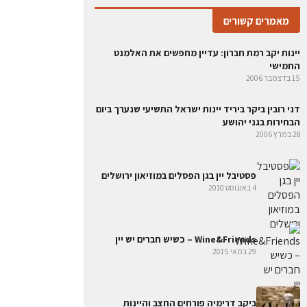
מאמרים קשורים
יינות יקב רמת חברון: עדיין מחפשים את האלמנט
החמישי
15 בדצמבר 2006
דני רובין ביקר ביריד יינות ישראל התשיעי שנערך ביום
הבחירות בגני יהושע
28 במרץ 2006
פסטיבל יין בגן הפסלים במוזיאון ירושלים
4 באוגוסט 2010
Wine&Friends – כשיש חברים יש יין
29 במאי 2015
ביקב דרימיה פורחים החצב והיינות