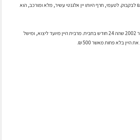
יר הארמגדון נע בארץ בסביבות ה- 240-280 ₪ לבקבוק. לטעמי, חרף היותו יין אלגנטי עשיר, מלא ומורכב, הוא
. היין מבציר 2002 שהה 24 חודש בחבית. מרבית היין מיועד ליצוא, ומישל
יין בלא פחות מאשר 500 ₪.