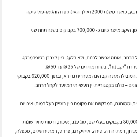
כך מצא עצמו מישל מורציאנו מקים יקב בקרית ארבע, כאשר משנת 2000 ואילך האינתיפדה והגיאו-פוליטיקה
היקב החל לשגשג, והתוצאות החלו לדבר בעד עצמן. היקב מייצר כיום כ- 700,000 בקבוקים בשנה תחת שני
 הרחב, אותה אפשר לכנות, ולא בלעג, כיין לצרכן בסופרמרקט.
כל הסדרה הינה של יינות מבושלים. נקודת המוצא המובילה את היקב הינה מסחרית גרידא, ובתוך 620,000 בקבוקי
תית וממותגת, המבקשת את מקומה כיין בוטיק בעל רמות ואיכויות
גדון, רמת יהודה, סירה, אייזיק רם, פרדס, רמת ירושלים, מכפלה,