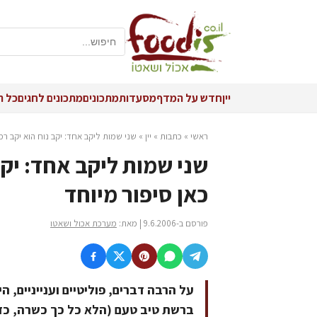
יין
חדש על המדף
מסעדות
מתכונים
מתכונים לחגים
כל ה
ראשי
»
כתבות
»
יין
»
שני שמות ליקב אחד: יקב נוח הוא יקב רמת
שני שמות ליקב אחד: יקב
כאן סיפור מיוחד
פורסם ב-9.6.2006 | מאת:
מערכת אכול ושאטו
על הרבה דברים, פוליטיים וענייניים,
ברשת טיב טעם (הלא כל כך כשרה, כזכ