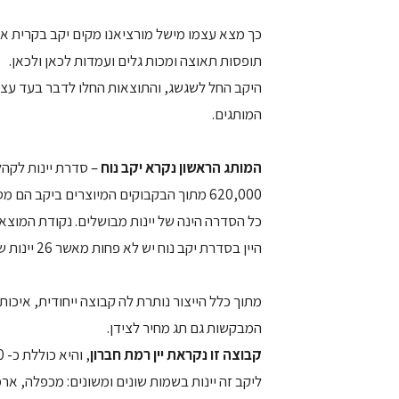
תופסות תאוצה ומכות גלים ועמדות לכאן ולכאן.
המותגים.
המותג הראשון נקרא יקב נוח
– סדרת יינות לקהל
620,000 מתוך הבקבוקים המיוצרים ביקב הם מסדרת "יקב נוח", בטווח מחירים של 25 ₪ עד 50 ₪.
היין בסדרת יקב נוח יש לא פחות מאשר 26 יינות שונים – כולם בקטגוריית יין תעשייתי המיועד לקהל הרחב.
מתוך כלל הייצור נותרת לה קבוצה ייחודית, איכו
המבקשות גם תג מחיר לצידן.
קבוצה זו נקראת יין רמת חברון
, והיא כוללת כ- 80,000 בקבוקים בעלי שם, סוג ענב, איכות, ורמות מחיר שונות.
ליקב זה יינות בשמות שונים ומשונים: מכפלה, ארמ