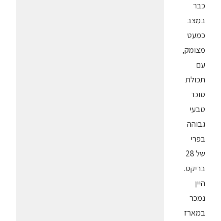
כבר
במצב
כמעט
מצומק,
עם
תכולת
סוכר
טבעי
גבוהה
בפרי
של 28
בריקס.
היין
נמכר
במארז