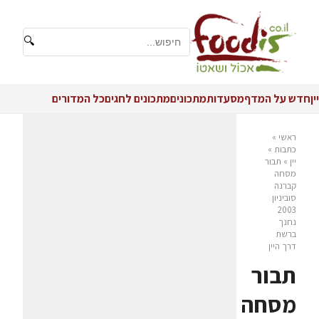
🔍
יין
חדש על המדף
מסעדות
מתכונים
מתכונים לחגים
כל המדורים
ראשי
»
כתבות
»
יין
»
תבור
מסחה
קברנה
סוביניון
2003
נחנך
ברשת
דרך היין
תבור
מסחה