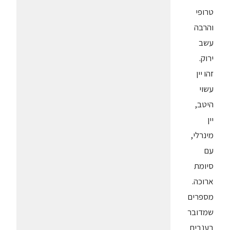
טרופי
והרבה
עשב
ירוק.
זהו יין
עשוי
היטב,
יין
מינרלי,
עם
סיומת
ארוכה.
מספרים
שמדובר
בענבים