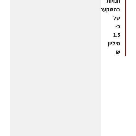
חנויות
בהשקעה
של
כ-
1.5
מיליון
₪