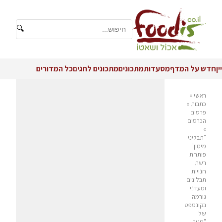
🔍
יין
חדש על המדף
מסעדות
מתכונים
מתכונים לחגים
כל המדורים
ראשי
»
כתבות
»
פרסום
הכרסום
»
"תבליני
מימון"
פותחת
רשת
חנויות
תבלינים
ומעדני
גורמה
בקונספט
של
"חנות