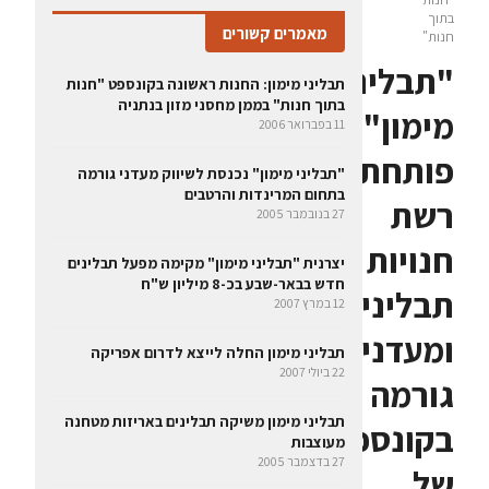
בתוך
מאמרים קשורים
חנות"
"תבליני
תבליני מימון: החנות ראשונה בקונספט "חנות
בתוך חנות" בממן מחסני מזון בנתניה
מימון"
11 בפברואר 2006
פותחת
"תבליני מימון" נכנסת לשיווק מעדני גורמה
בתחום המרינדות והרטבים
רשת
27 בנובמבר 2005
חנויות
יצרנית "תבליני מימון" מקימה מפעל תבלינים
חדש בבאר-שבע בכ-8 מיליון ש"ח
תבלינים
12 במרץ 2007
ומעדני
תבליני מימון החלה לייצא לדרום אפריקה
22 ביולי 2007
גורמה
תבליני מימון משיקה תבלינים באריזות מטחנה
בקונספט
מעוצבות
27 בדצמבר 2005
של