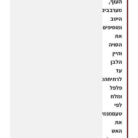
העוף,
מערבבים
היטב
ומוסיפים
את
הסויה
והיין
הלבן
עד
לרתיחהמוסיפים
פלפל
ומלח
לפי
טעםמנמיכים
את
האש