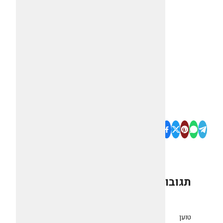
תגובות
0
טוען