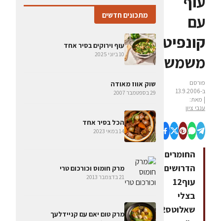
עוף
מתכונים חדשים
עם
קונפיטורת
עוף וירוקים בסיר אחד
10 ביוני 2025
משמש
פורסם
שוק אווז מאודה
ב-13.9.2006
29 בספטמבר 2007
| מאת:
ענבי ציון
הכל בסיר אחד
14 במאי 2023
החומרים
הדרושיםשוקי
מרק חומוס וכורכום טרי
21 בדצמבר 2013
עוף12
בצלי
שאלוטס2
מרק טום יאם עם קניידלעך