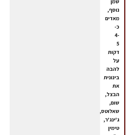
שמן
נוסף,
מאדים
כ-
4-
5
דקות
על
להבה
בינונית
את
הבצל,
שום,
שאלוטס,
ג'ינג'ר,
טימין