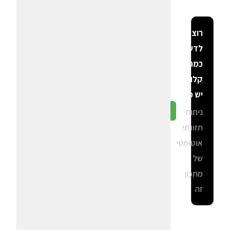
רוצה
לדעת
כמה
קלוריות
יש פה?
ניתוח
גלה ב-CalGal
תזונתי
אוטומטי
של
מתכון
זה