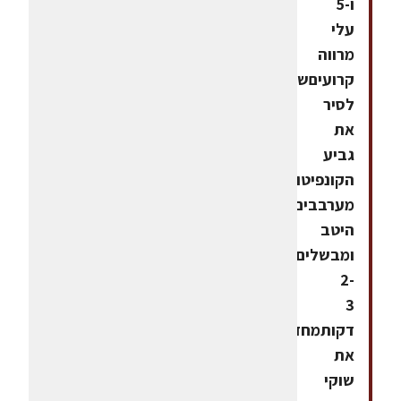
ו-5
עלי
מרווה
קרועיםשופכים
לסיר
את
גביע
הקונפיטורה,
מערבבים
היטב
ומבשלים
2-
3
דקותמחזירים
את
שוקי