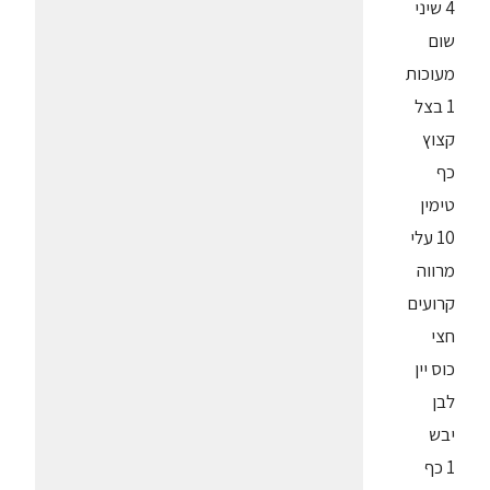
4 שיני
שום
מעוכות
1 בצל
קצוץ
כף
טימין
10 עלי
מרווה
קרועים
חצי
כוס יין
לבן
יבש
1 כף