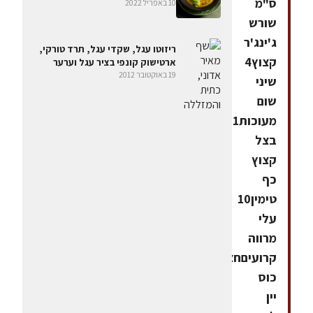
ס"מ
10 באפריל 2022
שורש
ג'ינג'ר
ריזוטו עגל, שקדי עגל, תרד טורקי,
קצוץ4
ארטישוק קונפי בציר עגל וערער
19 באוקטובר 2012
שיני
שום
מעוכות1
בצל
קצוץ
כף
טימין10
עלי
מרווה
קרועיםחצי
כוס
יין