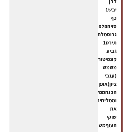
לבן
יבש1
כף
סויהפלפל
גרוסמלחשמן
תירס1
גביע
קונפיטורת
משמש
(ענבי
ציון)אופן
הכנהמפלפלים
וממליחים
את
שוקי
העוףמשחימים