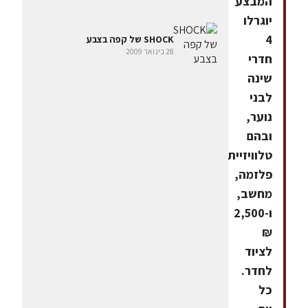
המבצע
יוגרלו
4
SHOCK של קפה בצבע
28 בינואר 2009
חדרי
שינה
לבני
נוער,
ובהם
טלוויזיית
פלזמה,
מחשב,
ו-2,500
₪
לציוד
לחדר.
כל