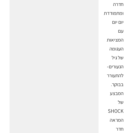
חדרה
ומתמודדת
יום יום
עם
המציאות
העגומה
של גיל
הנעורים-
להתעורר
בבוקר.
המבצע
של
SHOCK
המראה
חדר