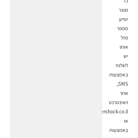
כל
מוצר
יופיע
מספר
מזל
אותו
יש
לשלוח
באמצעות
SMS,
אתר
האינטרנט
bokershock.co.il
או
באמצעות