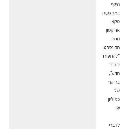
היקף
באמצעות
מקאן
אריקסון
תחת
הקונספט:
"להתעורר
לחדר
חדש",
בהיקף
של
כמיליון
₪.
לדברי