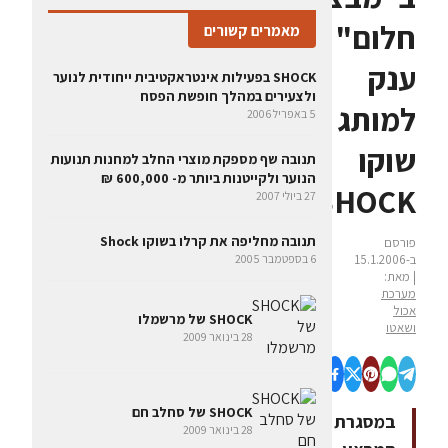
חלום"
מאמרים קשורים
ענק
SHOCK בפעילות אינטראקטיבית ייחודית לנוער
ולצעירים במהלך חופשת הפסח
למותג
5 באפריל 2006
שוקו
תנובה שף מספקת מוצרי החלב למחנות תנועות
הנוער ולקייטנות ביותר מ- 600,000 ₪
SHOCK
27 ביולי 2007
תנובה מחליפה את קרלו בשוקו Shock
פורסם
ב-15.1.2006
6 בספטמבר 2005
| מאת:
מערכת
אכול
SHOCK של מרשמלו
ושאטו
28 בינואר 2009
SHOCK של סחלב חם
במסגרת
28 בינואר 2009