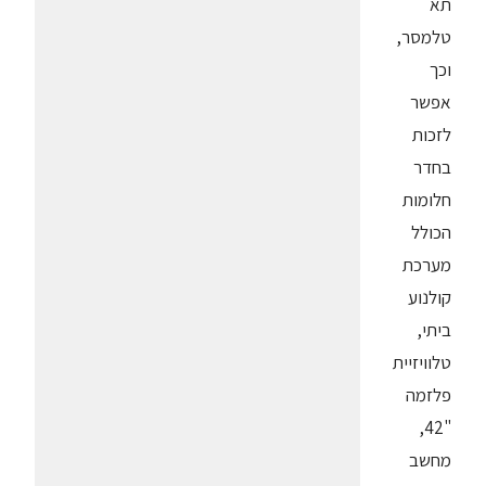
תא
טלמסר,
וכך
אפשר
לזכות
בחדר
חלומות
הכולל
מערכת
קולנוע
ביתי,
טלוויזיית
פלזמה
"42,
מחשב