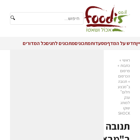
🔍
יין
חדש על המדף
מסעדות
מתכונים
מתכונים לחגים
כל המדורים
ראשי
»
כתבות
»
פרסום
הכרסום
»
תנובה
ב"מבצע
חלום"
ענק
למותג
שוקו
SHOCK
תנובה
ב"מבצע