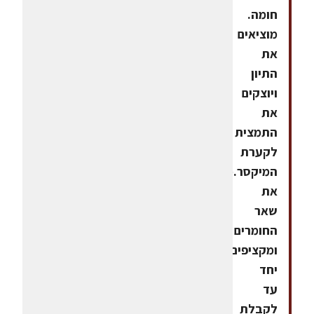
חומה.
מוציאים
את
התיון
ויוצקים
את
התמצית
לקערת
המיקסר.מוסיפים
את
שאר
החומרים
ומקציפים
יחד
עד
לקבלת