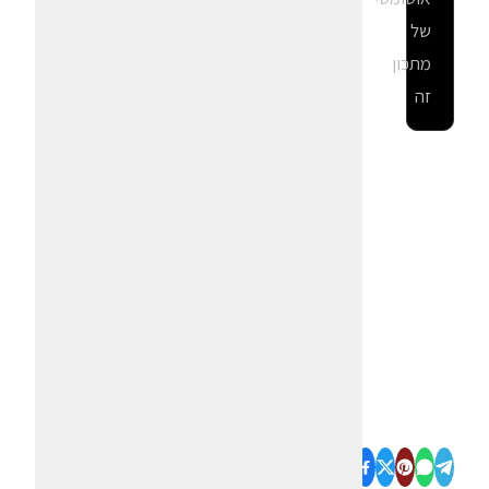
של
מתכון
זה