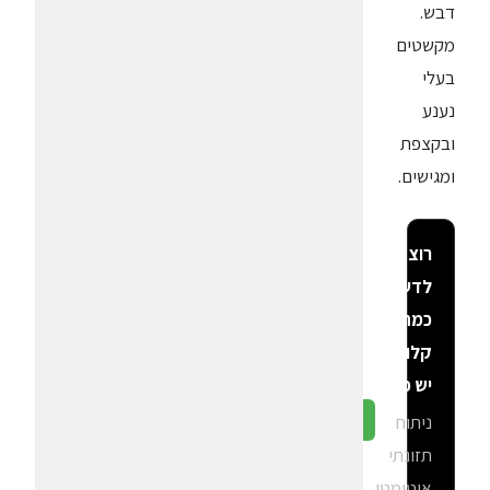
דבש.
מקשטים
בעלי
נענע
ובקצפת
ומגישים.
רוצה
לדעת
כמה
קלוריות
יש פה?
ניתוח
גלה ב-CalGal
תזונתי
אוטומטי