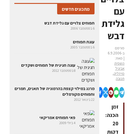
עם
מתכונים חדשים
גלידת
תפוחים צלויים עם גלידת דבש
6 בספטמבר 2006
דבש
עוגת תפוחים
6 בספטמבר 2005
פורסם
ב-6.9.2006
| מאת:
השפית
עוגה חגיגית של תפוחים ושקדים
אביגיל
8 בספטמבר 2012
מייזליק,
תנובה
מרנג במילוי קצפת בהרמוניה של תאנים, תמרים
ותפוחים מקורמלים
22 בינואר 2012
זמן
הכנה:
פאי תפוחים אמריקאי
20
4 ביולי 2009
דקות