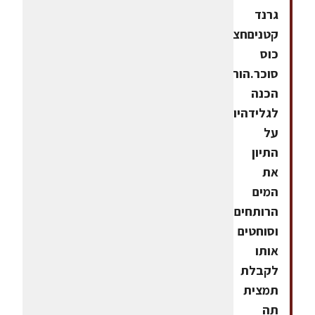
גרנד
קטניםחצי
כוס
סוכר.הוראות
הכנה
לגלידהיוצקים
על
התיון
את
המים
הרותחים
וסוחטים
אותו
לקבלת
תמצית
תה