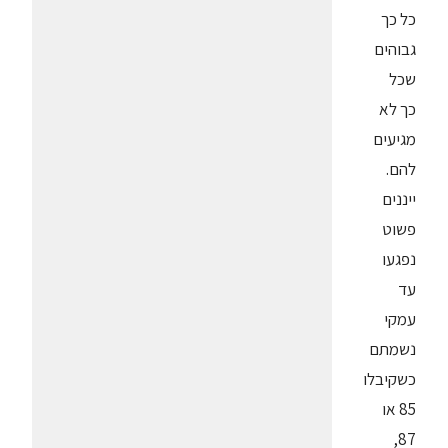
כל כך
גבוהים
שכל
כך לא
מגיעים
להם.
ייננים
פשוט
נפגעו
עד
עמקי
נשמתם
כשקיבלו
85 או
87,