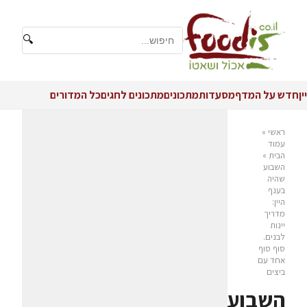
🔍
יין
חדש על המדף
מסעדות
מתכונים
מתכונים לחגים
כל המדורים
ראשי
»
עמוד
הבית
»
השבוע
שהיה
בענף
היין:
מדריך
יינות
לבנים.
סוף סוף
אחד עם
ביצים
השבוע