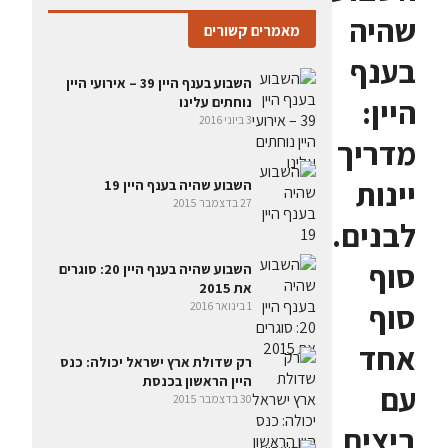
שהיה
מאמרים קשורים
בענף
השבוע בענף היין 39 – אירועי היין
היין:
נוחתים עלינו
3 ביוני 2016
מדריך
יינות
השבוע שהיה בענף היין 19
27 בדצמבר 2015
לבנים.
סוף
השבוע שהיה בענף היין 20: סוגרים
את 2015
סוף
1 בינואר 2016
אחד
רק שדולת ארץ ישראל יכולה: כנס
היין הראשון בכנסת
עם
30 בדצמבר 2015
ביצים