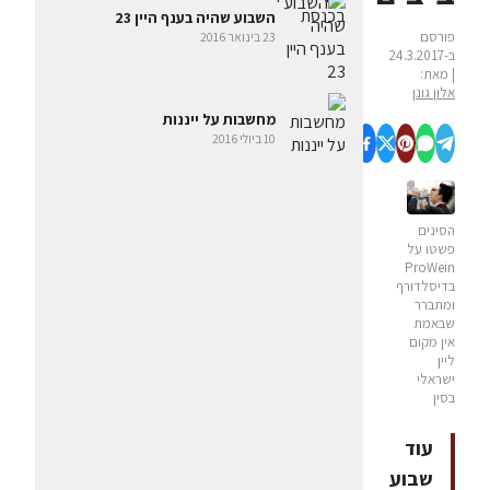
השבוע שהיה בענף היין 23
פורסם
23 בינואר 2016
ב-24.3.2017
| מאת:
אלון גונן
מחשבות על ייננות
10 ביולי 2016
הסינים
פשטו על
ProWein
בדיסלדורף
ומתברר
שבאמת
אין מקום
ליין
ישראלי
בסין
עוד
שבוע