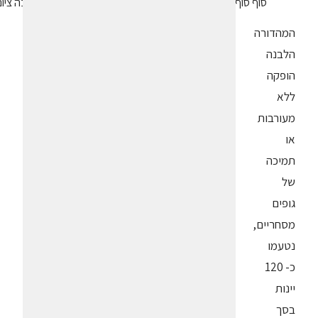
סוף סוף מישהו חושב שליינות ישראלים לא מגיעים כל כך הרבה ציוני 90 פלו
המהדורה
הלבנה
הופקה
ללא
מעורבות
או
תמיכה
של
גופים
מסחריים,
נטעמו
כ- 120
יינות
בסך