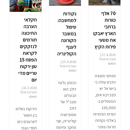
70 אלף
נקודות
חקלאי
כוורות
למחשבה:
הערבה
ברחבי
טיפול
התיכונה
הארץ יאבקו
במשבר
תורמים
את מטעי
הקורונה
לנזקקים
פירות הקיץ
לענף
לקראת
הקולינריה
27.4.2020 |
הפסח 15
מערכת אכול
25.4.2020 |
ושאטו
טון ירקות
מערכת אכול
ושאטו
טריים מדי
מנתוני מועצת
יום
הדבש עולה כי
הכותב גלעד
31.3.2020 |
בישראל יש
דולב הוא
מערכת אכול
510 דבוראים,
הבעלים
ושאטו
המטפלים ב-
ומנכ"ל של
120,000
דולב
הירקות נשלחו
כוורות הפזורות
אסטרטגיה
בין השאר
באלפי נקודות
קולינרית, שף
לארגונים כמו
מרעה צופני
מחקר ופיתוח
חסדי נעמי