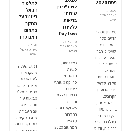
פסח 2020
לתלמיד
לשת"פ בין
דניאל
16.3.2020 |
שירותי
מערכת אכול
רייזנוב על
בריאות
ושאטו
מחקר
כללית ו-
בתחום
מארגון מגדלי
DayTwo
האבוקדו
הדגים מסרו
23.2.2020 |
למערכת אכול
3.2.2020 |
מערכת אכול
מערכת אכול
ושאטו
ושאטו כי חברי
ושאטו
האיגוד ערוכים
כשבריאות
לספק לצרכן
דניאל שעלה
פוגשת
הישראלי
מאוקראינה
חדשנות:
1,600 טונות
לפני ארבע
פרויקט משותף
של דג ישראלי
שנים הוא בוגר
לשירותי
טרי בשבועות
פרויקט נעל"ה
בריאות כללית
הקרובים,
מבואות עירון
וחברת
ביניהם אמנון,
וזכה בפרס
DayTwo זכה
בורי, קרפיון,
עבור עבודת
בתחרות
בס, ברמונדי
מחקר מקיפה
מצטייני
וגם לברק הגדל
באבוקדו אותה
המחשוב 2020
בבריכות, ודניס
ביצע בתמיכה