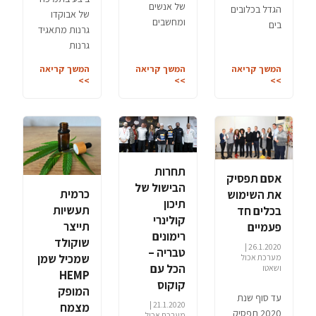
של אנשים
הגדל בכלובים
של אבוקדו
ומחשבים
בים
גרנות מתאגיד
גרנות
המשך קריאה
המשך קריאה
המשך קריאה
>>
>>
>>
תחרות
אסם תפסיק
הבישול של
כרמית
את השימוש
תיכון
תעשיות
בכלים חד
קולינרי
תייצר
פעמיים
רימונים
שוקולד
26.1.2020 |
טבריה –
שמכיל שמן
מערכת אכול
הכל עם
ושאטו
HEMP
קוקוס
המופק
עד סוף שנת
21.1.2020 |
מצמח
2020 תפסיק
מערכת אכול