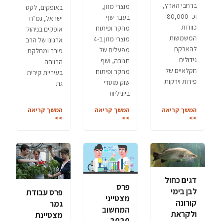
ברחבי הארץ,
מוצרי מזון,
באופקים, לקט
וכ- 80,000
בעבר שף
ישראל, גמ"ח
כוורות
מחקר ופיתוח
אופקים בניהול
המשמשות
מוצרי מזון ב-4
ארגונו של הרב
להאבקת
מפעלים של
פירר ומחלקת
גידולים
תנובה, ‏ושף
הרווחה
חקלאיים של
מחקר ופיתוח
בעיריית קירית
פירות וירקות
שוק מוסדי‏
גת
ביוניליוור
המשך קריאה
המשך קריאה
המשך קריאה
>>
>>
>>
דגים כחול
פרס
לבן בימי
פרס עבודת
מצטייני
קורונה
גמר
המחשוב
ולקראת
מצטיינת
2020