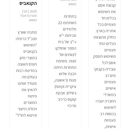
הקנאביס
ושאטו
קבוצת אסם
14.1.2020 |
את השימוש
מערכת אכול
בתחרות
בכלים חד
ושאטו
השתתפו 22
פעמיים בכל
תלמידים
אתריה בארץ.
מתניה שוורץ
מכיתות י"א
כחלק מהוצאת
מנכ"ל כרמית:
ו-י"ב של בית
הכלים החד
"השימוש
הספר שחולקו
פעמיים
בקנאביס
לצוותים של
משימוש תספק
במוצרי מזון
זוגות. משימת
אסם לכל
תופס תאוצה
התחרות הייתה
עובדיה בקבוקי
במדינות רבות
הכנת שלוש
מים רב
בעולם וזה
מנות (ראשונה,
פעמיים
מעודד אותנו
עיקרית וקינוח)
אישיים.
להאיץ את
בשילוב אבקת
במשרדי
פיתוח
קוקוס כרכיב
החברה יעברו
המוצרים
מרכזי
לשימוש
ויכולת הייצור
בכוסות רב
והייצוא לחו"ל"
פעמיות
אישיות,