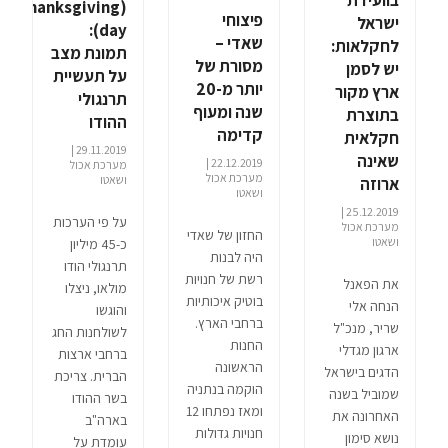
(Thanksgiving
פיצוחי
ישראל
day):
שאדי –
לחקלאות:
תמונת מצב
מסורת של
יש לסמן
על תעשיית
יותר מ-20
ארץ מקור
תרנגולי
שנה ומעוף
בתוצרת
ההודו
קדימה
חקלאית
29.11.2019 |
שאינה
22.12.2019 |
מערכת אכול
מערכת אכול
ושאטו
ארוזה
ושאטו
25.12.2019 |
על פי הערכות
מערכת אכול
החזון של שאדי
ושאטו
כ-45 מיליון
היה לבנות
תרנגולי הודו
רשת של חנויות
את הפאנל
מולאו, ניצלו
בוטיק איכותיות
הנחה אלי
והוגשו
ברחבי הארץ.
שריר, מנכ"ל
לשולחנות החג
החנות
ארגון מגדלי
ברחבי ארצות
הראשונה
הדגים בישראל
הברית. צריכת
הוקמה בנתניה
שמוביל בשנה
בשר ההודו
ומאז נפתחו 12
האחרונה את
בארה"ב
חנויות גדולות
נושא סימון
עומדת על